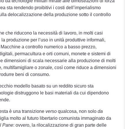
da tecnologie militari mirate alle dimostrazioni di forza
rea sta rendendo proibitivi i costi dell’imperialismo
la delocalizzazione della produzione sotto il controllo
 che riducono la necessità di lavoro, in molti casi
a produzione per l’uso in unità produttive informali,
. Macchine a controllo numerico a basso prezzo,
digitali, permacultura e orti comuni, monete e sistemi di
ce le dimensioni di scala necessarie alla produzione di molti
e, multifamigliare o zonale, così come riduce a dimensioni
 produrre beni di consumo.
vecchio modello basato su un reddito sicuro sta
ologie distruggono le basi materiali da cui dipendono
iende.
uesta è una transizione
verso
qualcosa, non solo
da
lia molto al futuro libertario comunista immaginato da
l Pane
: ovvero, la rilocalizzazione di gran parte delle