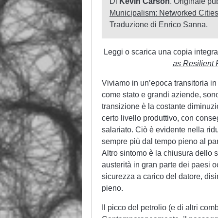
Di
Kevin Carson
. Originale pu
Municipalism: Networked Cities 
Traduzione di
Enrico Sanna
.
Leggi o scarica una copia integra
as Resilient 
Viviamo in un’epoca transitoria in c
come stato e grandi aziende, sono
transizione è la costante diminuz
certo livello produttivo, con con
salariato. Ciò è evidente nella rid
sempre più dal tempo pieno al part
Altro sintomo è la chiusura dello st
austerità in gran parte dei paesi oc
sicurezza a carico del datore, dis
pieno.
Il picco del petrolio (e di altri com