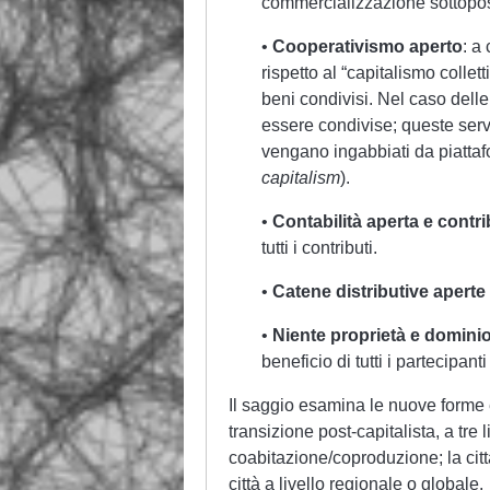
commercializzazione sottopost
•
Cooperativismo aperto
: a
rispetto al “capitalismo collett
beni condivisi. Nel caso dell
essere condivise; queste serv
vengano ingabbiati da piattafo
capitalism
).
•
Contabilità aperta e contri
tutti i contributi.
•
Catene distributive aperte
•
Niente proprietà e dominio
beneficio di tutti i partecipant
Il saggio esamina le nuove forme 
transizione post-capitalista, a tre l
coabitazione/coproduzione; la citt
città a livello regionale o globale.