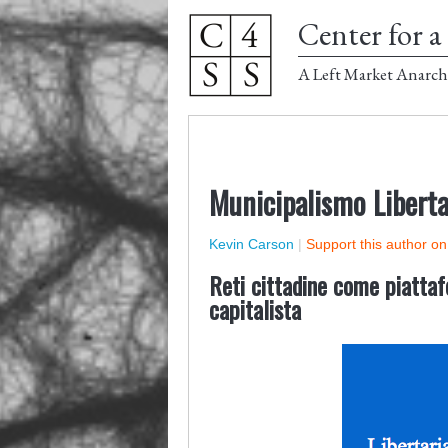
Center for a 
A Left Market Anarch
Municipalismo Liberta
Kevin Carson
|
Support this author o
Reti cittadine come piattaf
capitalista