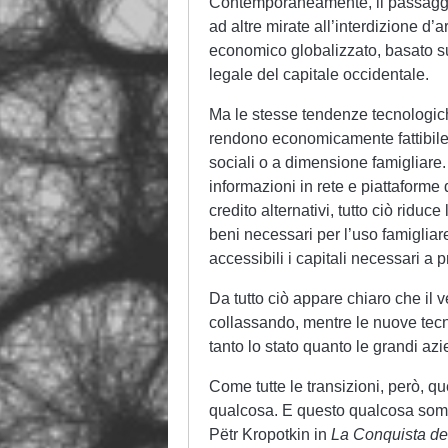
Contemporaneamente, il passaggio 
ad altre mirate all’interdizione d’a
economico globalizzato, basato sul
legale del capitale occidentale.
Ma le stesse tendenze tecnologiche
rendono economicamente fattibile l
sociali o a dimensione famigliare
informazioni in rete e piattaforme 
credito alternativi, tutto ciò ridu
beni necessari per l’uso famigliar
accessibili i capitali necessari a
Da tutto ciò appare chiaro che il 
collassando, mentre le nuove tecn
tanto lo stato quanto le grandi az
Come tutte le transizioni, però, q
qualcosa. E questo qualcosa somig
Pëtr Kropotkin in
La Conquista de