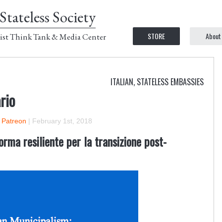
Stateless Society
STORE
About
ist Think Tank & Media Center
ITALIAN
,
STATELESS EMBASSIES
rio
n Patreon
|
February 1st, 2018
orma resiliente per la transizione post-