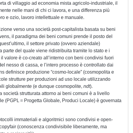
a di villaggio ad economia mista agricolo-industriale, il
mente nelle mani di chi ci lavora, e una differenza più
ro e ozio, lavoro intellettuale e manuale.
nsizione verso una società post-capitalista basata su beni
ens, il paradigma dei beni comuni prende il posto del
est’ultimo, il settore privato (ovvero aziendale)
arte del quale viene ridistribuita tramite lo stato e i
il valore è co-creato all’interno con beni condivisi fuori
del nesso di cassa, e l’intero processo è controllato dai
ens definisce produzione “cosmo-locale” (cosmopolita e
ccole strutture per produzioni ad uso locale utilizzando
bili globalmente (e dunque cosmopolite,
ndt
).
 società strutturata attorno ai beni comuni è a livello
le (PGPL = Progetta Globale, Produci Locale) è governata
rotocolli immateriali e algoritmici sono condivisi e open-
o copyfair (conoscenza condivisibile liberamente, ma