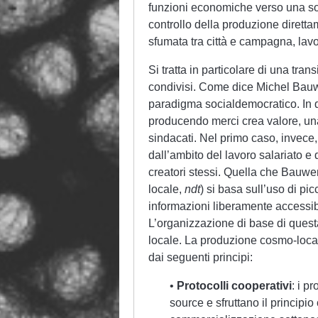
funzioni economiche verso una sort
controllo della produzione diretta
sfumata tra città e campagna, lavo
Si tratta in particolare di una tra
condivisi. Come dice Michel Bauw
paradigma socialdemocratico. In qu
producendo merci crea valore, una p
sindacati. Nel primo caso, invece, 
dall’ambito del lavoro salariato e 
creatori stessi. Quella che Bauw
locale,
ndt
) si basa sull’uso di pi
informazioni liberamente accessi
L’organizzazione di base di questa
locale. La produzione cosmo-loca
dai seguenti principi:
•
Protocolli cooperativi
: i p
source e sfruttano il principi