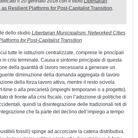
bblicato il 20 gennaio 2018 con il titolo
Libertarian
as Resilient Platforms for Post-Capitalist Transition
.
le dello studio
Libertarian Municipalism: Networked Cities
Platforms for Post-Capitalist Transition
ui tutte le istituzioni centralizzate, comprese le principali
 in crisi terminale. Causa e sintomo principale di questa
ione della quantità di lavoro necessaria a generare un
seguente diminuzione della domanda aggregata di lavoro
uzione della forza lavoro attiva, mentre il resto scivola
-time o alla precarietà (impieghi temporanei o a progetto).
ato di fronte alla crisi fiscale, con l’adozione di politiche di
cidentali, quindi la disintegrazione delle tradizionali reti di
integrazione che fa parte del declino dell’impiego a tempo
bustibili fossili) spinge ad accorciare la catena distributiva.