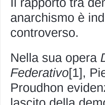
Il rapporto tra d
anarchismo è in
controverso.
Nella sua opera
Federativo
[1], P
Proudhon evidenz
lascito della de