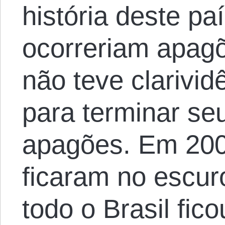
história deste pa
ocorreriam apagõ
não teve clarivid
para terminar s
apagões. Em 200
ficaram no escu
todo o Brasil fic