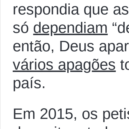
respondia que as
só
dependiam
“d
então, Deus apa
vários apagões
t
país.
Em 2015, os peti