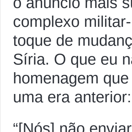
o anúncio mais s
complexo militar
toque de mudanç
Síria. O que eu 
homenagem que s
uma era anterior:
“[Nós] não envia