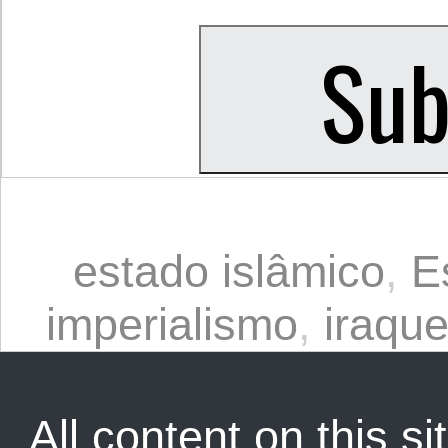
estado islâmico
,
E
imperialismo
,
iraqu
All content on this sit