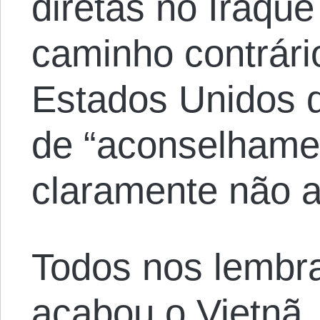
diretas no Iraque
caminho contrári
Estados Unidos d
de “aconselhame
claramente não a
Todos nos lemb
acabou o Vietnã.