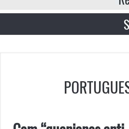
S
PORTUGUE
Com “quenianos anti-c