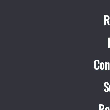
R
Con
S
Re