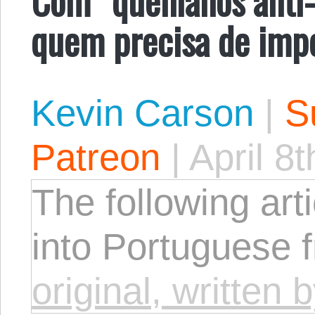
quem precisa de impe
Kevin Carson
|
S
Patreon
|
April 8
The following arti
into Portuguese 
original, written