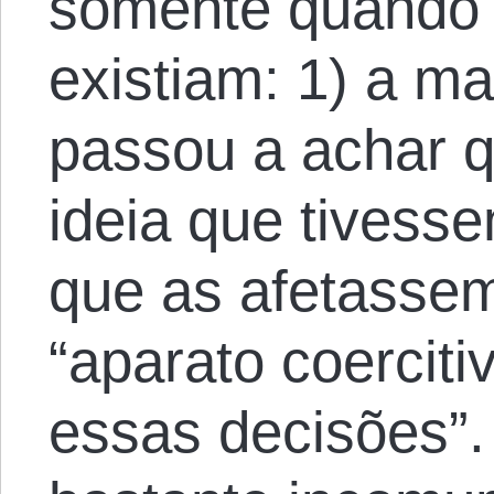
somente quando 
existiam: 1) a m
passou a achar 
ideia que tivess
que as afetassem
“aparato coercit
essas decisões”. 