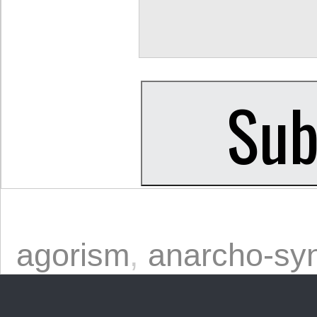
agorism
,
anarcho-syn