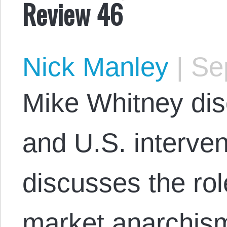
Review 46
Nick Manley
|
Sep
Mike Whitney dis
and U.S. interve
discusses the ro
market anarchis