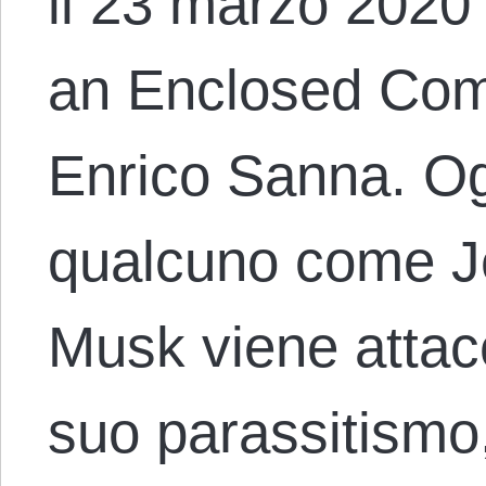
il 23 marzo 2020 c
an Enclosed Com
Enrico Sanna. Og
qualcuno come J
Musk viene attacc
suo parassitismo,