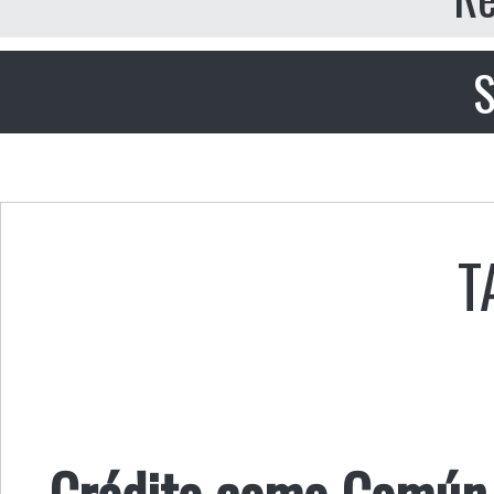
S
T
Crédito como Común 