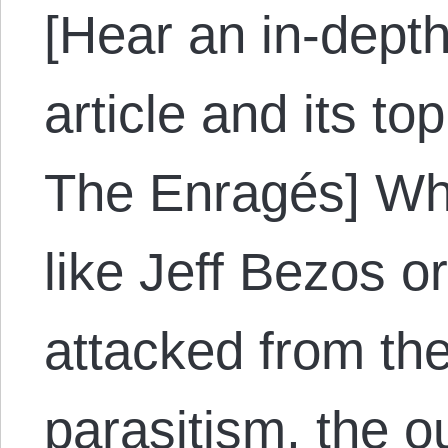
[Hear an in-depth
article and its to
The Enragés] W
like Jeff Bezos o
attacked from the 
parasitism, the o