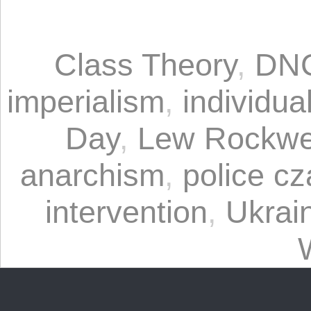
Class Theory
,
DN
imperialism
,
individua
Day
,
Lew Rockwe
anarchism
,
police cz
intervention
,
Ukrai