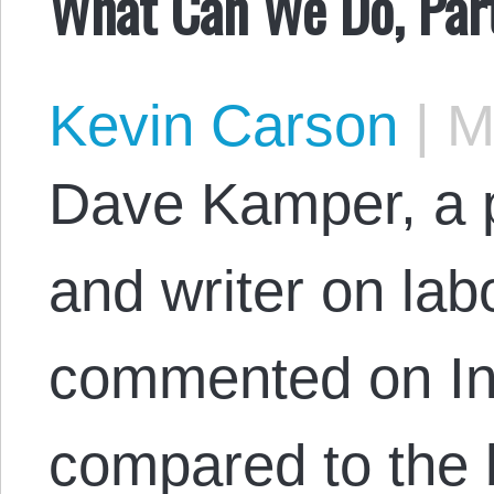
What Can We Do, Par
Kevin Carson
|
Ma
Dave Kamper, a p
and writer on lab
commented on In
compared to the 