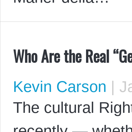
Who Are the Real “G
Kevin Carson
|
Ja
The cultural Righ
recently — wheth