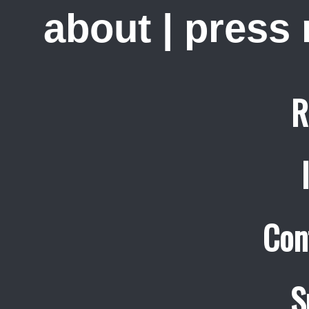
about
|
press
R
Con
S