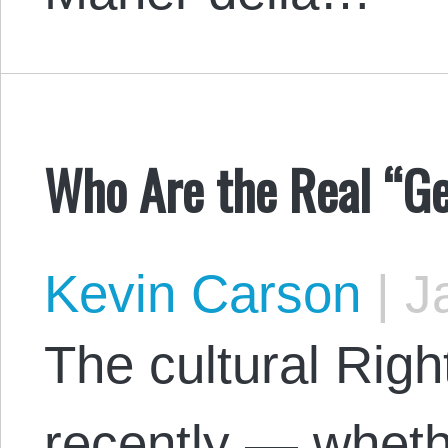
Who Are the Real “G
Kevin Carson
|
Ja
The cultural Righ
recently — wheth