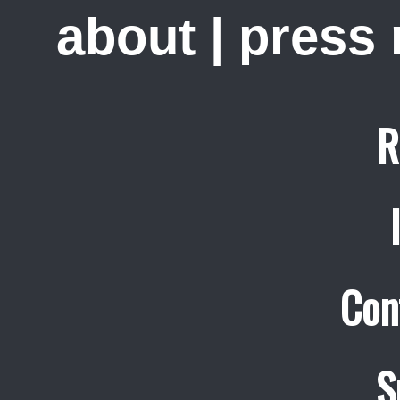
about
|
press
R
Con
S