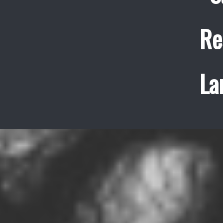
Re
La