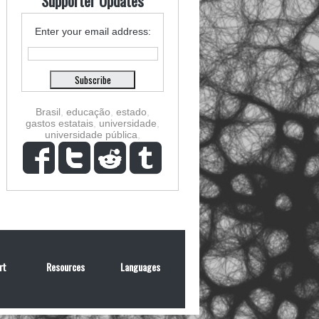
Supporter Updates
Enter your email address:
Brasil
,
educação
,
estado
,
gastos estatais
,
universidade
,
universidade pública
,
rt
Resources
Languages