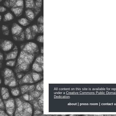
All content on this site is available for re
under a
Creative Commons Public Domai
Dedication
.
about
|
press room
|
contact 