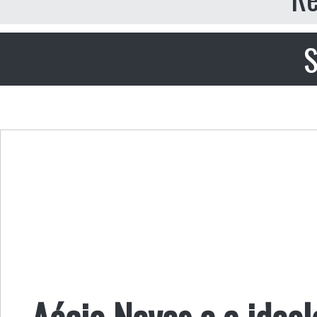
S
Aécio Neves e a ideol