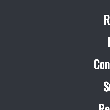
R
Con
S
Re