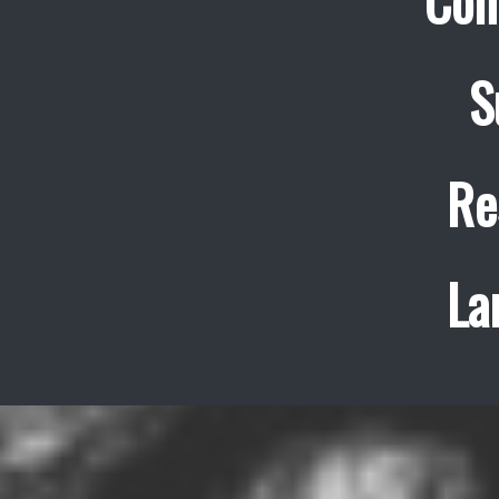
Con
S
Re
La