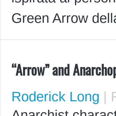
Green Arrow de
“Arrow” and Anarcho
Roderick Long
|
F
Anarchist charact