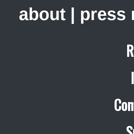
about
|
press
R
Con
S