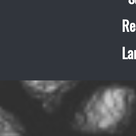
Re
La