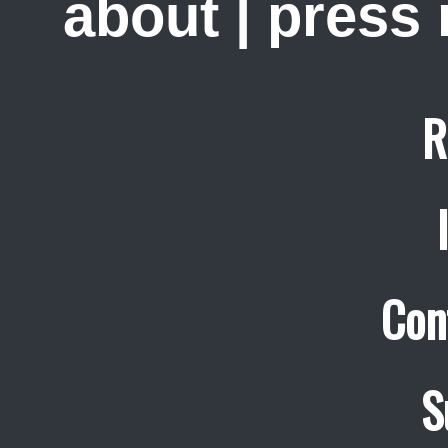
about
|
press
R
Con
S