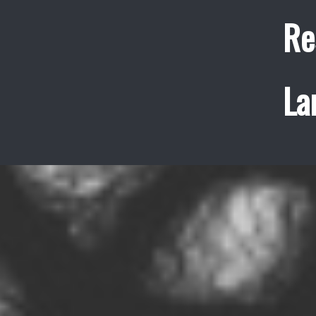
Re
La