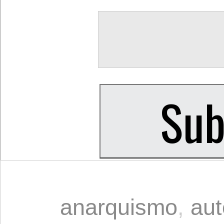
anarquismo
,
au