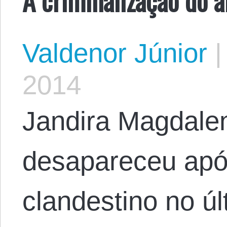
Valdenor Júnior
|
2014
Jandira Magdale
desapareceu após
clandestino no úl