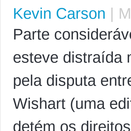
Kevin Carson
|
Ma
Parte consideráv
esteve distraída
pela disputa ent
Wishart (uma edi
detém os direito