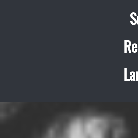
S
Re
La