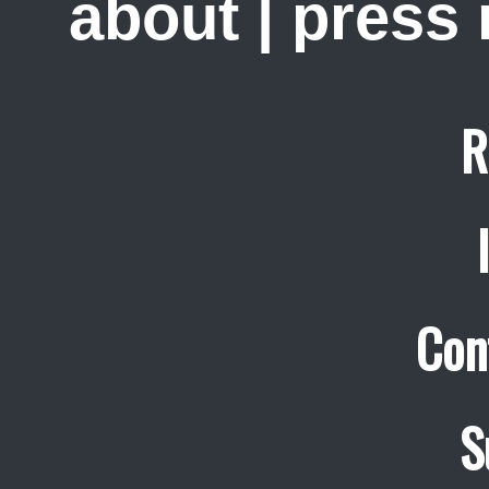
about
|
press
R
Con
S