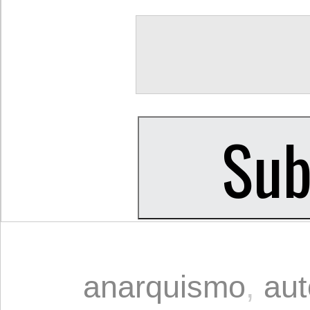
anarquismo
,
au