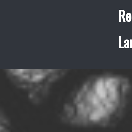
Re
La