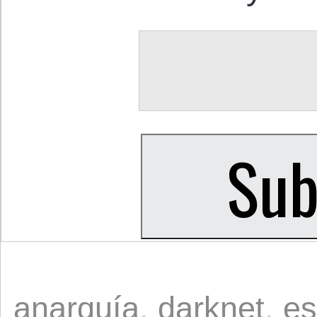
anarquía
,
darknet
,
es