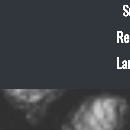
S
Re
La