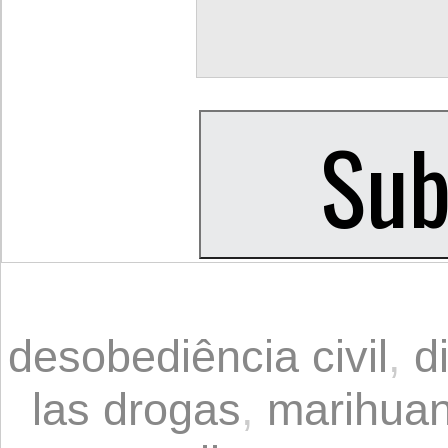
desobediência civil
,
d
las drogas
,
marihua