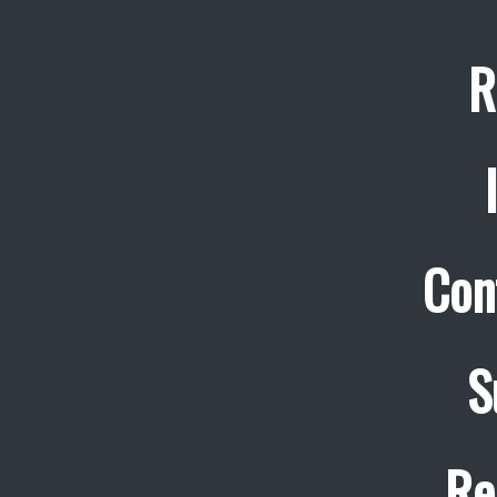
R
Con
S
Re