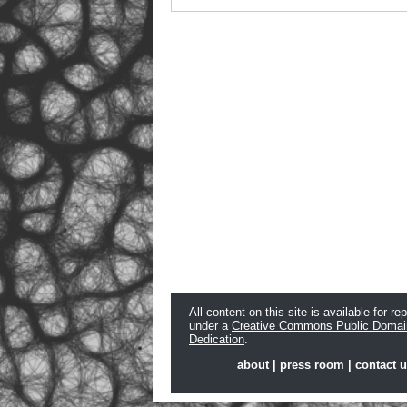
All content on this site is available for re
under a
Creative Commons Public Domai
Dedication
.
about
|
press room
|
contact 