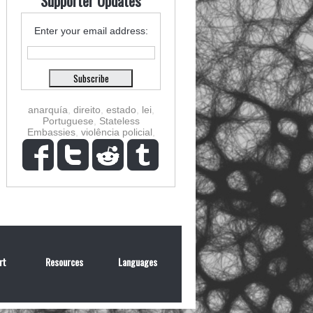
Supporter Updates
Enter your email address:
anarquía
,
direito
,
estado
,
lei
,
Portuguese
,
Stateless
Embassies
,
violência policial
,
rt
Resources
Languages