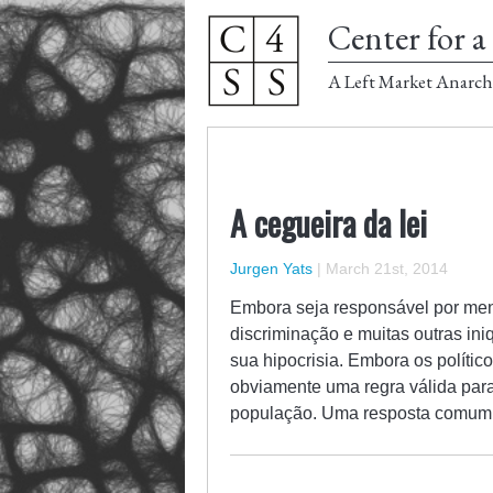
Center for a 
A Left Market Anarch
A cegueira da lei
Jurgen Yats
|
March 21st, 2014
Embora seja responsável por ment
discriminação e muitas outras ini
sua hipocrisia. Embora os políti
obviamente uma regra válida para 
população. Uma resposta comu