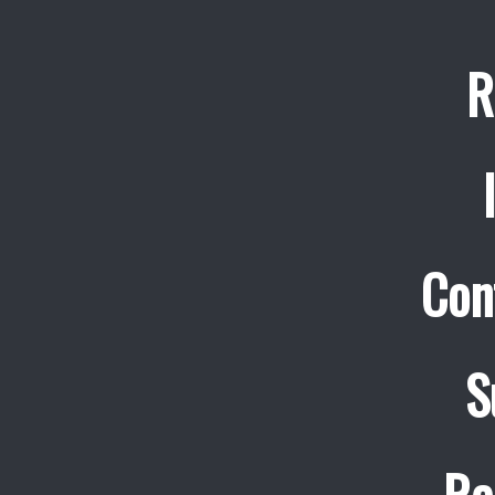
R
Con
S
Re