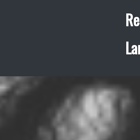
Re
La