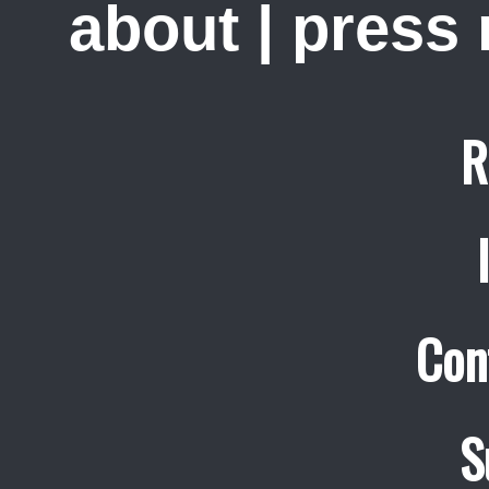
about
|
press
R
Con
S