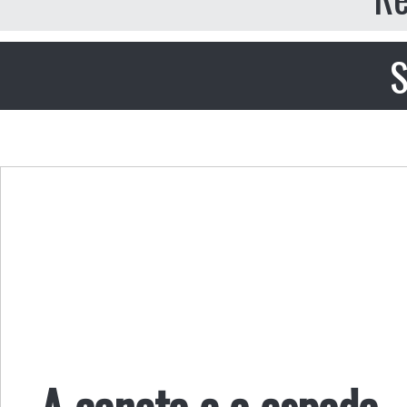
S
A caneta e a espada