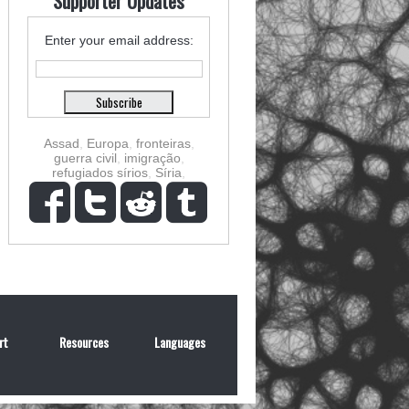
Supporter Updates
Enter your email address:
Assad
,
Europa
,
fronteiras
,
guerra civil
,
imigração
,
refugiados sírios
,
Síria
,
rt
Resources
Languages