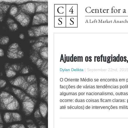
Center for a 
A Left Market Anarch
Ajudem os refugiados,
Dylan Delikta
|
September 22nd, 201
O Oriente Médio se encontra em p
facções de várias tendências polít
algumas por nacionalismo, outras
ocorre: duas coisas ficam claras:
até séculos) de intervenções mili