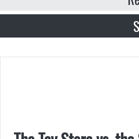
S
The Toy Store vs. the