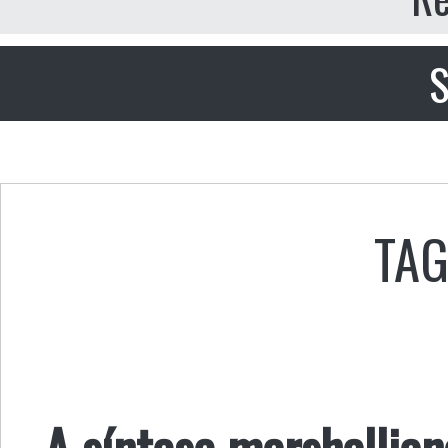
S
TAG
A síntese marshallian