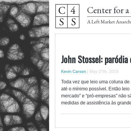
Center for a 
A Left Market Anarch
John Stossel: paródia
Kevin Carson
|
May 27th, 2015
Toda vez que leio uma coluna de 
até o mínimo possível. Então leio 
mercado” e “pró-empresas” não s
medidas de assistência às grand