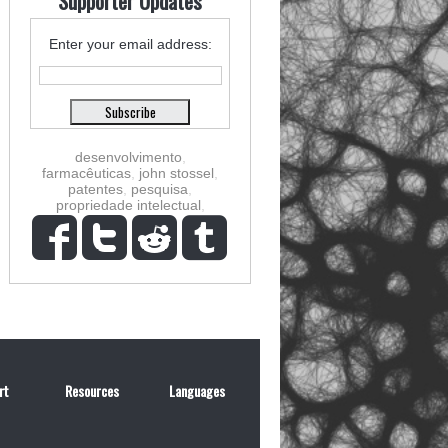
Supporter Updates
Enter your email address:
desenvolvimento
,
farmacêuticas
,
john stossel
,
patentes
,
pesquisa
,
propriedade intelectual
,
rt
Resources
Languages