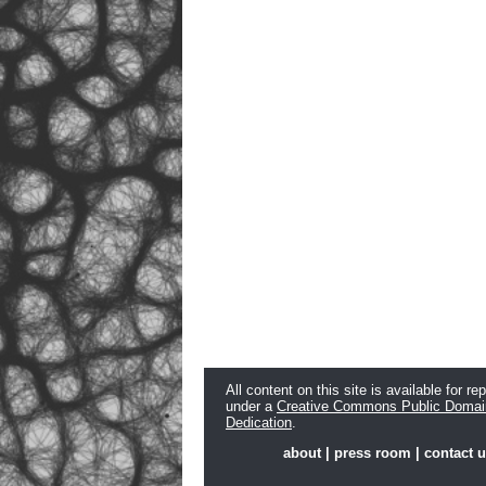
All content on this site is available for re
under a
Creative Commons Public Domai
Dedication
.
about
|
press room
|
contact 