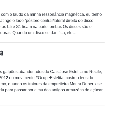
o com o laudo da minha ressonância magnética, eu tenho
tinge o lado “póstero central/lateral direito do disco
ebras L5 e S1 ficam na parte lombar. Os discos são o
tebras. Quando um disco se danifica, ele…
a
 galpões abandonados do Cais José Estelita no Recife,
 2012 do movimento #OcupeEstelita mostrou ter sido
timo, quando os tratores da empreiteira Moura Dubeux se
a para passar por cima dos antigos armazéns de açúcar,