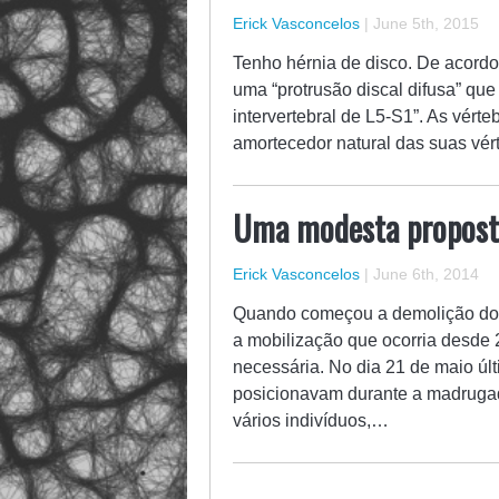
Erick Vasconcelos
|
June 5th, 2015
Tenho hérnia de disco. De acord
uma “protrusão discal difusa” que a
intervertebral de L5-S1”. As vért
amortecedor natural das suas vér
Uma modesta propost
Erick Vasconcelos
|
June 6th, 2014
Quando começou a demolição dos
a mobilização que ocorria desde
necessária. No dia 21 de maio úl
posicionavam durante a madrugad
vários indivíduos,…