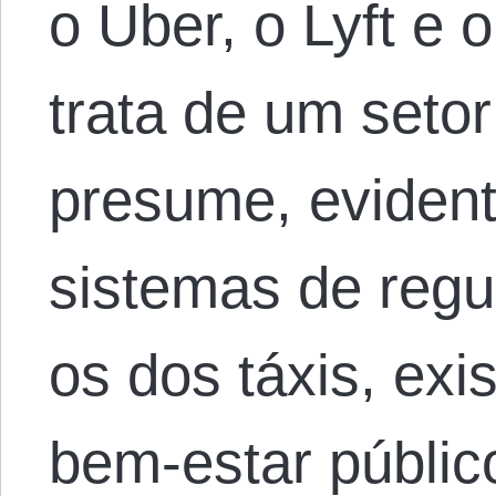
o Uber, o Lyft e 
trata de um seto
presume, eviden
sistemas de reg
os dos táxis, exi
bem-estar públic