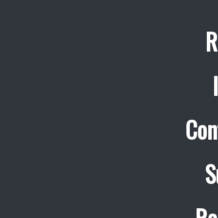
R
Con
S
Re