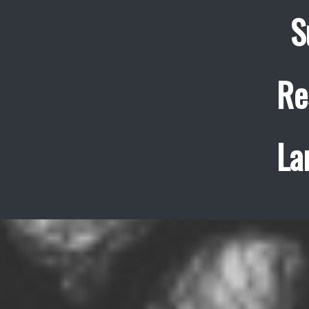
S
Re
La