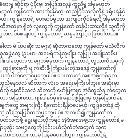
ခံစားမှု ဆိုင်ရာ ပံ့ပိုးမှု၊ အပြန်အလှန် ကူညီမှု ဒါမှမဟုတ်
် ကျွန်တော် အားကိုးနိုင်တဲ့၊ တည်ငြိမ်သလိုလိုနဲ့ ဖရိုဖရဲနိုင်
တယ်။ ကျွန်တော်ရဲ့ ပေးဆပ်မှုဟာ အကျပ်ကိုင်ခံရလို့ ဒါမှမဟုတ်
အထဲမှာ ရှိတဲ့ လူတွေကို ကျွန်တော် တန်ဖိုးထားလို့နဲ့ သူတို့ကို
လွတ်လပ်စေချင်တဲ့ ကျွန်တော်ရဲ့ ဆန္ဒကြောင့်ပဲ ဖြစ်ပါတယ်။
ါလာ မဲပြာပုဆိုး သမဂ္ဂs) ဆိုတာကတော့ ကျွန်တော် မသိလိုက်
စုအဖွဲ့တွေ (ဥပမာ- အမေရိကန်လူမျိုး၊ လူဖြူ၊ အမျိုးသမီး၊
ပါ။ ဒါတွေဟာ သမဂ္ဂတစ်ခုထက် ကျွန်တော်ရဲ့ လူသားပီသမှုကို
 ထူးခြားမှုကို ဖျက်ဆီးဖို့ ကြိုးပမ်းတဲ့အနေနဲ့ ကျွန်တော်ကို
ေးတဲ့ ပိတ်လှောင်မှုတွေပါပဲ။ ပေးထားတဲ့ အစုအဖွဲ့တစ်ခုက
တွေ တူညီနေသလဲ ဆိုတာက လုံးဝ အရေးမကြီးပါဘူး။ အဆုံးမှာ
ို နေထိုင်သလဲ ဆိုတာကို ဖော်ပြရာမှာ အဲ့ဒီတူညီချက်တွေက
 အခြားသော ဂျန်ဒါနှစ်ခု၏ နှောင်ဖွဲ့ခြင်းမှ လွန်မြောက်နေ
ျက်တွေ အများကြီး ရှိကောင်းရှိနိုင်ပေမယ့်၊ ကျွန်တော်နဲ့ ထို
ြားတဲ့ သီးခြားဖြစ်တည်မှုတွေပါပဲ။ အကယ်၍ ကျွန်တော်က
တ်သက်ဖို့ ရွေးချယ်လိုက်ရင် အဲ့ဒီအစုအဖွဲ့ဟာ ကျွန်တော်နဲ့ မ
ပြာပုဆိုး သမဂ္ဂတွေကို ငြင်းပယ်လိုက်တဲ့အတွက် သူက
်တော်ကလည်း ဘာမှ ပြန်မပေးပါဘူး။ ကျွန်တော်တို့ရဲ့