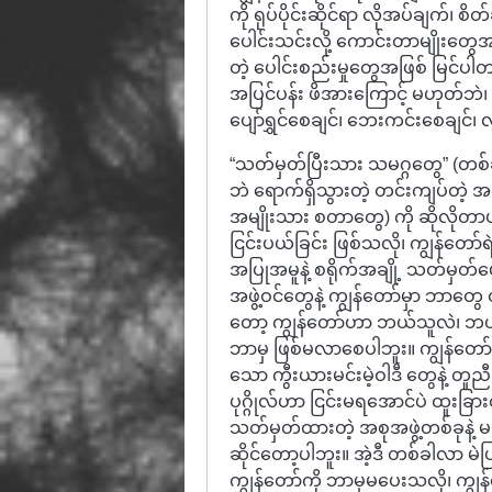
ကို ရုပ်ပိုင်းဆိုင်ရာ လိုအပ်ချက်၊ စိတ်
ပေါင်းသင်းလို့ ကောင်းတာမျိုးတွေအတွက
တဲ့ ပေါင်းစည်းမှုတွေအဖြစ် မြင်ပါ
အပြင်ပန်း ဖိအားကြောင့် မဟုတ်ဘဲ၊ ထို
ပျော်ရွှင်စေချင်၊ ဘေးကင်းစေချင်၊ 
“သတ်မှတ်ပြီးသား သမဂ္ဂတွေ” (တစ်ခ
ဘဲ ရောက်ရှိသွားတဲ့ တင်းကျပ်တဲ့ အ
အမျိုးသား စတာတွေ) ကို ဆိုလိုတာ
ငြင်းပယ်ခြင်း ဖြစ်သလို၊ ကျွန်တော်ရဲ့
အပြုအမူနဲ့ စရိုက်အချို့ သတ်မှတ်ပ
အဖွဲ့ဝင်တွေနဲ့ ကျွန်တော်မှာ ဘာ
တော့ ကျွန်တော်ဟာ ဘယ်သူလဲ၊ ဘယ်လ
ဘာမှ ဖြစ်မလာစေပါဘူး။ ကျွန်တော်ဟာ
သော ကွီးယားမင်းမဲ့ဝါဒီ တွေနဲ့ တူညီခ
ပုဂ္ဂိုလ်ဟာ ငြင်းမရအောင်ပဲ ထူးခ
သတ်မှတ်ထားတဲ့ အစုအဖွဲ့တစ်ခုနဲ့ မပ
ဆိုင်တော့ပါဘူး။ အဲ့ဒီ တစ်ခါလာ မဲ
ကျွန်တော်ကို ဘာမှမပေးသလို၊ ကျွန