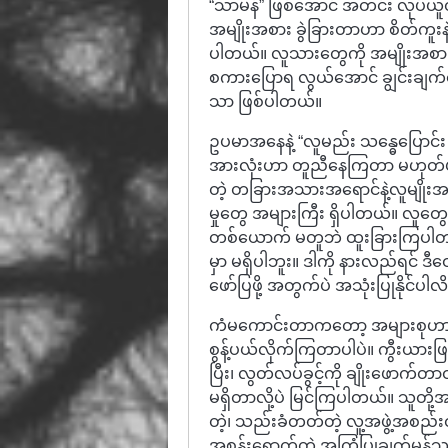
“သာမန်” ဖြစ်အောင် အတင်း လုပ်ယူတ
အမျိုးအစား ခွဲခြားတာဟာ စိတ်ကူး
ပါတယ်။ လူသားတွေကို အမျိုးအစား
စကားပြောရ လွယ်အောင် ချွင်းချက်တ
သာ ဖြစ်ပါတယ်။
ဥပမာအနေနဲ့ “လူမည်း သန္ဓေပြောင်း 
အားလုံးဟာ တူညီနေကြတာ မဟုတ်ပါဘူ
တဲ့ တခြားအသားအရောင်နဲ့လူမျိုးအစုအ
မှုတွေ အများကြီး ရှိပါတယ်။ လူတ
တစ်ယောက် မတူဘဲ ထူးခြားကြပါတယ်
မှာ မရှိပါဘူး။ ဒါကို နားလည်ရင် ဒီ
ဖော်ပြဖို့ အတွက်ပဲ အသုံးပြုနိုင်ပါလ
ကံမကောင်းတာကတော့ အများစုဟာ “သ
စွန့်ပယ်လိုက်ကြတာပါပဲ။ ကွီးယားဖြစ်ခ
ပြီး၊ လွတ်လပ်ခွင့်ကို ချိုးဖောက်
မရှိတာလို့ပဲ မြင်ကြပါတယ်။ သူတ
တဲ့၊ သည်းခံတတ်တဲ့ လူ့အဖွဲ့အစည်း
အစွန်းရောက်တဲ့ အကြံပြုချက်မှန်သမျ