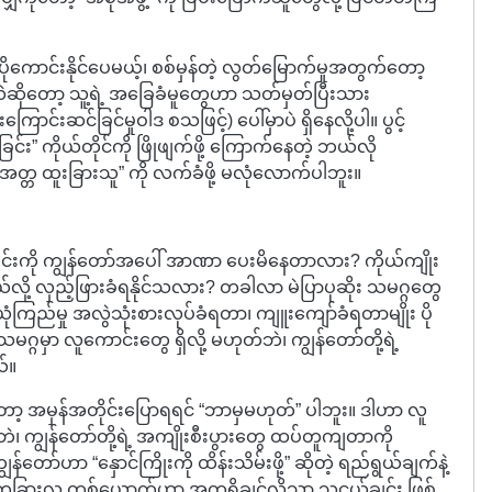
ိုကောင်းနိုင်ပေမယ့်၊ စစ်မှန်တဲ့ လွတ်မြောက်မှုအတွက်တော့
ု့လဲဆိုတော့ သူ့ရဲ့ အခြေခံမူတွေဟာ သတ်မှတ်ပြီးသား
င်းဆင်ခြင်မှုဝါဒ စသဖြင့်) ပေါ်မှာပဲ ရှိနေလို့ပါ။ ပွင့်
ြင်း” ကိုယ်တိုင်ကို ဖြိုဖျက်ဖို့ ကြောက်နေတဲ့ ဘယ်လို
 “အတ္တ ထူးခြားသူ” ကို လက်ခံဖို့ မလုံလောက်ပါဘူး။
၎င်းကို ကျွန်တော်အပေါ် အာဏာ ပေးမိနေတာလား? ကိုယ်ကျိုး
ယ်လို့ လှည့်ဖြားခံရနိုင်သလား? တခါလာ မဲပြာပုဆိုး သမဂ္ဂတွေ
ံကြည်မှု အလွဲသုံးစားလုပ်ခံရတာ၊ ကျူးကျော်ခံရတာမျိုး ပို
သမဂ္ဂမှာ လူကောင်းတွေ ရှိလို့ မဟုတ်ဘဲ၊ ကျွန်တော်တို့ရဲ့
ယ်။
 ကတော့ အမှန်အတိုင်းပြောရရင် “ဘာမှမဟုတ်” ပါဘူး။ ဒါဟာ လူ
ဲ၊ ကျွန်တော်တို့ရဲ့ အကျိုးစီးပွားတွေ ထပ်တူကျတာကို
ော်ဟာ “နှောင်ကြိုးကို ထိန်းသိမ်းဖို့” ဆိုတဲ့ ရည်ရွယ်ချက်နဲ့
နဲ့ တခြားလူ တစ်ယောက်ဟာ အတူရှိချင်လို့သာ သူငယ်ချင်း ဖြစ်