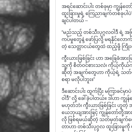
အရင်ဆောင်းပါး တစ်ခုမှာ ကျွန်တော်
ထူးခြားမှုရဲ့ ကြေညာချက်တစ်ခုပါပဲ” 
ချင်ပါတယ် –
“မည်သည့် တစ်သီးပုဂ္ဂလဝါဒီ ရဲ့ 
ကပ်မှုတွေနဲ့ ဖော်ပြလို့ မရနိုင်လ
တဲ့ သေတ္တာငယ်တွေထဲ ထည့်ဖို့ ကြိုး
ကွီးယားဖြစ်ခြင်း ဟာ အခြေခံအားဖြင
သူ့ကို စိတ်ဝင်စားသလဲ၊ ကိုယ့်ကိုယ်
ဆိုတဲ့ အချက်တွေဟာ ကိုယ့်ရဲ့ သတ်မ
စရာ မလိုပါဘူး။”
ဒီဆောင်းပါး ထွက်ပြီး မကြာခင်မှာပဲ 
ဝါဒီ” လို့ ခေါ်ခဲ့ပါတယ်။ ဒါဟာ ကျွန
မဟုတ်ဘဲ၊ ကွီးယားဖြစ်ခြင်း ဟူတဲ့
ယေဘုယျအားဖြင့် ကျွန်တော်တို့အာ
လို ဖြစ်ရမယ်ဆိုတဲ့ သတ်မှတ်ချက်တ
တာဟာ တစ်သီးပုဂ္ဂလ ထူးခြားမှုကို မဖ