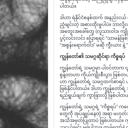
ပါတယ်။
ဒါဟာ ရဲနိုင်ငံစနစ်ထက် အနည်းငယ် ပ
ညံ့ဖျင်းတဲ့ အစားထိုးမှုပါပဲ။ ဘာလိ
အတွေးအခေါ်တွေ (လူသားဝါဒ၊ ကျိုးကြော
ပွင့်လင်းလင်း ပြောရရင် “သာမန်ဖြစ်ခ
“အစွန်းရောက်ဝါဒ” မဆို ကွီးယား နဲ့
ကျွန်တော်၏ သမဂ္ဂဆိုင်ရာ ကိစ္စရပ်
ကျွန်တော်ရဲ့ သမဂ္ဂမှာ ပါဝင်တာက 
စွန့်တာဟာ ကိုယ်ကျိုးစီးပွား ဖြစ်တ
ဟာ ကျွန်တော်ရဲ့ သမဂ္ဂထက်စာရင် ယု
ဖြစ်နိုင်ပါတယ်။ ဒါဟာ ကျွန်တော်ရဲ့ 
ရည်ရွယ်ချက် ကွာခြားလို့ ဖြစ်ပါတ
ကျွန်တော်ရဲ့ သမဂ္ဂရဲ့ “ကိစ္စရပ်”
တွေကို အုပ်ချုပ်နေတဲ့ အရာ မဟုတ်ဘ
အသိအမှတ်ပြုတာပဲ ဖြစ်ပါတယ်။ ကျွန်တ
သူငယ်ချင်း မဖွဲ့ပါဘူး။ ကျွန်တော်