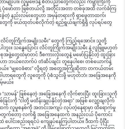
ာမျိုးပါ။ လူမှုဗေဒနဲ့ စိတ်ပညာတွေကလည်း ကမ္ဘာကြီးကို
နဲ့ ပုံဖော်တာ ဖြစ်တယ်လို့ အတိုင်းအတာ တစ်ခုအထိ လက်ခံကြ
ခွဲတဲ့ နည်းလမ်းတွေဟာ အမှန်တရားကို ရှာဖွေတာထက်၊
ွေကို ဖယ်ထုတ်ပစ်လိုက်တဲ့ ရည်ရွယ်ချက်ရှိရှိ လုပ်ရပ်တွေ
လိင်တူကြိုက်အမျိုးသမီး” တွေကို ကြည့်ရအောင်။ သူတို့
း။ သန္ဓေပြောင်း လိင်တူကြိုက်အမျိုးသမီး နဲ့ လူဖြူမဟုတ်
ဖွဲ့တွေထဲမှာတင် ဒီစကားလုံးတွေနဲ့ မဖော်ပြနိုင်တဲ့ ထူးခြား
ွေဟာ ဘယ်လောက်ပဲ တံဆိပ်ချင်း တူနေပါစေ၊ တစ်ယောက်နဲ့
။ “မျှဝေခံစား” လို့ရတဲ့ အတွေ့အကြုံဆိုတာ တကယ်တမ်း
ဝေါဟာရတွေကို လူတွေကို ပုံစံသွင်းဖို့ မဟုတ်ဘဲ၊ အခြေအနေကို
ိမ့်မယ်။
ာမန်” ဖြစ်နေတဲ့ အခြေအနေကို လိုက်စားပြီး ထူးခြားသူကို
ြင်းကို “ငါတို့ မထိန်းချုပ်နိုင်တဲ့အရာ” အဖြစ် လျှော့ချလိုက်
တာထက် လူမှုစနစ်ကို အတင်းအကျပ် လုပ်တဲ့နေရာမှာ ထိရောက်မှု
ို့အတွက်တော့ လက်ရှိ အခြေအနေထက် အနည်းငယ် ပိုကောင်း
ထဲ ပေါင်းစည်းရရင်ပဲ ကျေနပ်နေကြပါတယ်။ ဒီထက် ပိုပြီး
ှကိုတော့ “အစုအဖွဲ့” ကို ခြိမ်းခြောက်သူတွေလို့ မြင်တတ်ကြ