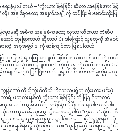
 ရေးခဲ့ဖူးပါတယ် – “ကွီးယားဖြစ်ခြင်း ဆိုတာ အခြေခံအားဖြင့်
လို့။ အခု ဒီမှာတော့ အချက်အချို့ကို ထပ်ပြီး မီးမောင်းထိုးပြ
အမြင်မှာမဆို အဓိက အခြေခံကတော့ လူသားတိုင်းဟာ တံဆိပ်
ောက်အောင် ထူးခြားတယ် ဆိုတာပါပဲ။ ဒါကြောင့် လူတွေကို အံမဝင်
စားတဲ့ ‘အစုအဖွဲ့ဝါဒ’ ကို ဆန့်ကျင်တာ ဖြစ်ပါတယ်။
့် ထူးခြားမှုရဲ့ ကြေညာချက် ဖြစ်ပါတယ်။ ကျွန်တော်တို့ ဘယ်
ကိုယ် ဘယ်လို ဖော်ပြချင်သလဲ၊ ကိုယ့်ခန္ဓာကိုယ်ကို ဘာလုပ်မလဲ
ှတ်ချက်တွေပဲ ဖြစ်ပြီး ဘယ်သူ့ရဲ့ ပါဝင်ပတ်သက်မှုကိုမှ ခံယူ
ကျွန်တော် ကိုယ့်ကိုယ်ကိုယ် “ဝိသေသမရှိတဲ့ ကွီးယား မင်းမဲ့
်တော်ရဲ့ မဆုတ်မနစ်တဲ့ ကွီးယားဖြစ်ခြင်း ကို ပြချင်တာတင်
 အယူအဆက ကျွန်တော်ရဲ့ အမြင်မှာ ပိုပြီး အရေးပါလာလို့ပါ။
းလုံးဟာ ထူးဆန်းသူတွေ ကွီးယားတွေပါပဲ။ “လူသား” ဆိုတာ ဒီ
ွေကနေ သွေဖည်နေကြသူတွေပါပဲ။ ဒါကြောင့် “လူမှုစနစ်” ဆို
ြစ်မနေ ဖိနှိပ်ဖို့ လိုအပ်ပါတယ်။ “ထူးခြားတဲ့ ဖြစ်ရပ်တွေ” ကို