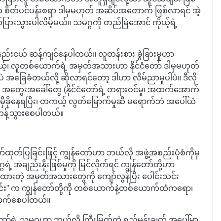
တ်ပင်ပန်းစရာ ဒါမှမဟုတ် အဆိပ်အတောက် ဖြစ်လာရင် အဲ့
က်ပြားသွားပါလိမ့်မယ်။ သမဂ္ဂကို တည်မြဲအောင် ကိုယ့်ရဲ့
နည်းငယ် ဆန့်ကျင်နေပါတယ်။ လူတန်းစား ခွဲခြားမှုဟာ
မယ့်၊ လူတစ်ယောက်ရဲ့ အမှတ်အသားဟာ နိုင်ငံတော် ဒါမှမဟုတ်
ဲ အခြေခံတယ်လို့ ဆိုလာရင်တော့ ဒါဟာ လိမ်ညာမှုပါပဲ။ ဒီလို
 အတွေးအခေါ်တွေ (နိုင်ငံတော်ရဲ့ တရားဝင်မှု၊ အထက်အောက်
ဲ မှီခိုနေရပြီး၊ တကယ့် လွတ်မြောက်မှုဆီ မရောက်ဘဲ အပေါ်ယံ
ပ်တန့်သွားစေပါတယ်။
ဖော်ထုတ်ပြခြင်းဖြင့် ကျွန်တော်ဟာ ဘယ်လို အဖွဲ့အစည်းပုံစံကိုမှ
့ အချည်းနှီးဖြစ်မှုကို မြင်လိုက်ရင် ကျွန်တော်တို့ဟာ
်ထားတဲ့ အမှတ်အသားတွေကို ကျော်လွန်ပြီး ပေါင်းသင်း
ခြင်း” က ကျွန်တော်တို့ကို တစ်ယောက်နဲ့တစ်ယောက်ထံကရော၊
ောက်စေပါတယ်။
တော်ရဲ့ သမဂ္ဂဟာ ဘယ်လို ကြီးမြတ်တဲ့ ရည်မှန်းချက် အပေါ်မှာ