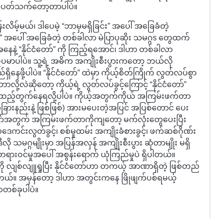
် မပတ်သက်တော့တာပါပဲ။
ိမ့်မယ်၊ ဒါပေမဲ့ “ဘာမှမရှိခြင်း” အပေါ် အခြေခံတဲ့
ခု” အပေါ် အခြေခံတဲ့ တစ်ခါလာ မဲပြာပုဆိုး သမဂ္ဂs တွေထက်
နဲ့ “နိုင်ငံတော်” ကို ကြည့်ရအောင်၊ ဒါဟာ တစ်ခါလာ
း ဥပမာပါပဲ။ သူ့ရဲ့ အဓိက အကျိုးစီးပွားကတော့ ဘယ်လို
ိနေဖို့ပါပဲ။ “နိုင်ငံတော်” ထဲမှာ ကိုယ့်စိတ်ကြိုက် လွတ်လပ်စွာ
ဘာလို့လဲဆိုတော့ ကိုယ့်ရဲ့ လွတ်လပ်ခွင့်ကြောင့် “နိုင်ငံတော်”
 ထည့်တွက်နေရလို့ပါပဲ။ ကိုယ့်အတွက်ကိုယ် အကြမ်းဖက်တာ
 အခြားနည်းနဲ့ ဖြစ်ဖြစ်) အားမပေးတဲ့အပြင် အပြစ်တောင် ပေး
ော်အတွက် အကြမ်းဖက်တာကိုကျတော့ မက်လုံးတွေပေးပြီး
်းလွတ်ခွင့်၊ စစ်မှုထမ်း အကျိုးခံစားခွင့်၊ ဖက်ဆစ်ဂိုဏ်း
ို သမဂ္ဂမျိုးမှာ အပြန်အလှန် အကျိုးစီးပွား ဆုံတာမျိုး မရှိ
 တရားဝင်မှုအပေါ် အစွန်းရောက် ယုံကြည်မှုပဲ ရှိပါတယ်။
ှုကို လျစ်လျူရှုပြီး နိုင်ငံတော်ဟာ တကယ့် အာဏာရှိတဲ့ ဖြစ်တည်
ကြပါတယ်။ အမှန်တော့ ဒါဟာ အတွင်းကနေ ဖြိုဖျက်ပစ်ရမယ့်
တစ်ခုပါပဲ။