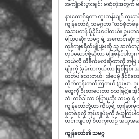
အကျိုးစီးပွားချင်း မဆုံတဲ့အတွက
နားထောင်ရတာ ထူးဆန်းချင် ထူးဆန်းလ
ကျွန်တော်ရဲ့ သမဂ္ဂဟာ “တစ်စုံတစ်
အဆမတန် ပိုခိုင်မာပါတယ်။ ဥပမာအနေ
မဲပြာပုဆိုး သမဂ္ဂ ရဲ့ အကောင်းဆုံ
ကုန်ကျစရိတ်မျိုးနဲ့မဆို သူ ဆက်တည်ရှ
လုပ်ဆောင်ဖို့ဆိုတာ မဖြစ်နိုင်ပါဘူး၊ 
ဘယ်လို ထိခိုက်မလဲဆိုတာကို အမြဲ
မျိုးကို (ခုခံကာကွယ်တာ ဖြစ်ဖြစ်၊
တတ်ပါသေးတယ်။ ဒါပေမဲ့ နိုင်ငံတ
တိုက်တွန်းတတ်ကြတယ် (ဥပမာ- ဥပဒေကင
တွေကို ဦးစားပေးတာ စသဖြင့်)။ အဲ့ဒီလ
ဘဲ၊ တစ်ခါလာ မဲပြာပုဆိုး သမဂ္ဂ ရဲ့
ကျွန်တော်တို့ဟာ ကိုယ့်ရဲ့ ထူးခြားမ
မှုတစ်ခုလို အုပ်ချုပ်မှုကို ခံယူ
တင်းကျပ်တဲ့ စိတ်ကူးယဉ် အယူအဆ
ကျွန်တော်၏ သမဂ္ဂ