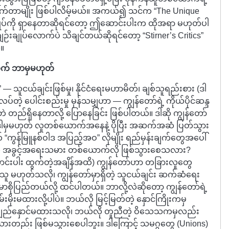
ုက်တာမျိုး ဖြစ်ပါလိမ့်မယ်။ အကယ်၍ သင်က “The Unique
စ်ချုပ်ကို ရှာနေတာဆိုရင်တော့ ဤဆောင်းပါးက ထိုအရာ မဟုတ်ပါ
်းချုပ်လောက်ပဲ သိချင်တယ်ဆိုရင်တော့ “Stirner’s Critics”
်။
တွက် ဘာမှမဟုတ်
 — သူငယ်ချင်းဖြစ်မှု၊ နိုင်ငံရေးမဟာမိတ်၊ ချစ်သူရည်းစား (ဒါ
်လပ်တဲ့ ပေါင်းစည်းမှု မှန်သမျှဟာ — ကျွန်တော်ရဲ့ ကိုယ်ပိုင်ဆန္ဒ
ဘဲ တည်ရှိနေတာလို့ ပြောနေခြင်း ဖြစ်ပါတယ်။ ဒါဆို ကျွန်တော်
 ဒါမှမဟုတ် လူတစ်ယောက်အနေနဲ့ ပိုပြီး အဆက်အဆံ ပြတ်သွား
“ကွန်မြူနစ်ဝါဒ အပြည့်အဝ” လိုမျိုး ရည်မှန်းချက်တွေအပေါ်
ု အခွင့်အရေးသမား တစ်ယောက်လို ဖြစ်သွားစေသလား?
င်းပါး ထွက်တဲ့အချိန်အထိ) ကျွန်တော်ဟာ တခြားလူတွေ
ူ မဟုတ်သလို၊ ကျွန်တော်မှာရှိတဲ့ သူငယ်ချင်း ဆက်ဆံရေး
ုပြည်တယ်လို့ ထင်ပါတယ်။ ဘာလို့လဲဆိုတော့ ကျွန်တော်ရဲ့
ိုးမထားလို့ပါပဲ။ ဘယ်လို မြင့်မြတ်တဲ့ နှောင်ကြိုးကမှ
 ချည်နှောင်မထားသလို၊ ဘယ်လို တူညီတဲ့ ဝိသေသကမှလည်း
ားတည်း ဖြစ်မသွားစေပါဘူး။ ဒါကြောင့် သမဂ္ဂတွေ (Unions)