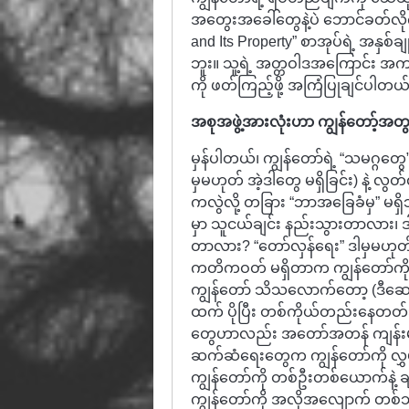
အတွေးအခေါ်တွေနဲ့ပဲ ဘောင်ခတ်လိ
and Its Property” စာအုပ်ရဲ့ အနှ
ဘူး။ သူ့ရဲ့ အတ္တဝါဒအကြောင်း အကျဉ
ကို ဖတ်ကြည့်ဖို့ အကြံပြုချင်ပါတယ
အစုအဖွဲ့အားလုံးဟာ ကျွန်တော့်အ
မှန်ပါတယ်၊ ကျွန်တော်ရဲ့ “သမဂ္ဂတွေ”
မှမဟုတ် အဲ့ဒါတွေ မရှိခြင်း) နဲ့ လွတ
ကလွဲလို့ တခြား “ဘာအခြေခံမှ” မရှိ
မှာ သူငယ်ချင်း နည်းသွားတာလား၊
တာလား? “တော်လှန်ရေး” ဒါမှမဟုတ် 
ကတိကဝတ် မရှိတာက ကျွန်တော်ကိ
ကျွန်တော် သိသလောက်တော့ (ဒီဆော
ထက် ပိုပြီး တစ်ကိုယ်တည်းနေတတ်သ
တွေဟာလည်း အတော်အတန် ကျန်းမာစိ
ဆက်ဆံရေးတွေက ကျွန်တော်ကို လွှမ်းမ
ကျွန်တော်ကို တစ်ဦးတစ်ယောက်နဲ့
ကျွန်တော်ကို အလိုအလျောက် တစ်သ