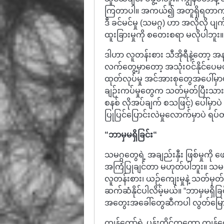
ကြတာပါ။ အကယ်၍ အတူရှိရတာက စိ
ဒီ ခင်မင်မှု (သမဂ္ဂ) ဟာ အလိုလို ပျ
ထူးခြားမှုကို စတေးစရာ မလိုပါဘူး။
ဒါဟာ လူတန်းစား သီအိုရီနဲ့တော့ အ
လက်တွေ့မှာတော့ အသုံးဝင်နိုင်ပေ
ထုတ်လုပ်မှု အင်အားစုတွေအပေါ်မှာပ
ချဉ်းကပ်မှုတွေက သတ်မှတ်ပြီးသား
စနစ် လိုအပ်ချက် စသဖြင့်) ပေါ်မှာပ
ပြုပြင်ပြောင်းလဲမှုလောက်မှာပဲ ရ
“
ဘာမှမရှိခြင်း
“
သမဂ္ဂတွေရဲ့ အချည်းနှီး ဖြစ်မှုကို 
အကြံပြုချင်တာ မဟုတ်ပါဘူး။ သမဂ္ဂရဲ
လူတန်းစား၊ ယဉ်ကျေးမှုနဲ့ သတ်မှတ
ဆက်ဆံနိုင်ပါလိမ့်မယ်။ “ဘာမှမရှိ
အတွေးအခေါ်တွေဆီကပါ လွတ်မြ
ကျွန်တော်ရဲ့ ပန်းတိုင်ကတော့ ကျွန်