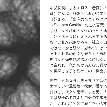
家父長制による
エロス
（恋愛）
愛）に及ぶ。妊娠と出産が必要
り始まる。「出産の名言」をグ
（Stephen Gaskin）の
より、女性は他の女性のための
メント名言集に迎えられるであ
ないと私が想像するが、社会が
ではないかと疑問に思わずには
見下されるのか？なぜ多くの自
懸念が妊娠中絶の検討に値しな
と言われ、私たちがあんなに我
の奥深さを示す初めての「機会
世界一有名な母、処女マリアは
女マリアの重要性は彼女が愛す
ければ、彼女の息子による更に
アは息子の要求より自分の要求
た。これは全ての母親たちが志