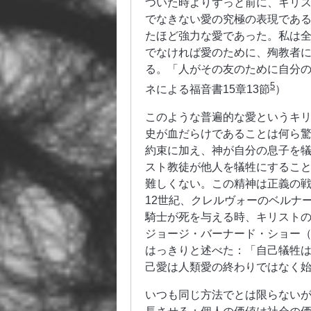
ついた時よりずっと前に、キリ
でなきない愛の究極の表現であ
たほど強力な愛であった。私は
でなければ愛のために、殉教者
る。「人がその友のために自分
5
ネによる福音書15章13節
）
このような普遍的な愛というキ
史が血だらけであることは何ら
約束に加え、神が自分の息子を
スト教徒が他人を犠牲にするこ
難しくない。この精神は正義の
12世紀、クレルヴォーのベルナール（B
騎士が死を与える時、キリストの
ジョージ・バーナード・ショー（Geo
はっきりと述べた：「自己犠牲
己愛は人類愛の終わりではなく
いつも同じ方法でとは限らない