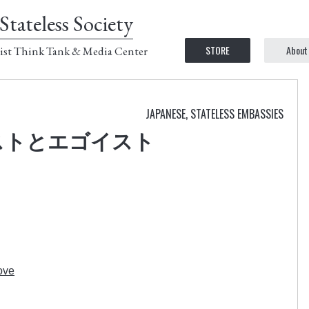
Stateless Society
STORE
About
ist Think Tank & Media Center
JAPANESE
,
STATELESS EMBASSIES
ストとエゴイスト
ove