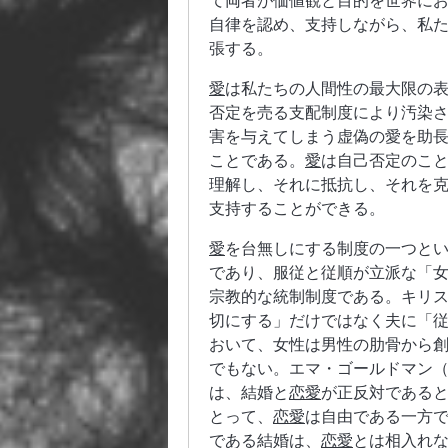
て両者が価値観と目的を世界に
自律を認め、支持しながら、私
張する。
愛
は私たちの人間性の最大限の
否定を売る支配制度により汚染
害を与えてしまう虚偽の愛を助
ことである。
愛
は自己否定のこ
理解し、それに抵抗し、それを
支持することができる。
愛
を台無しにする制度の一つと
であり、服従と従順が立派な「
宗教的な統制制度である。キリ
切にする」だけではなく夫に「
おいて、女性は男性の肋骨から
でもない。エマ・ゴールドマン（Em
は、結婚と
恋愛
が正反対である
とって、
恋愛
は自由である一方
である結婚は、
恋愛
とは相入れ