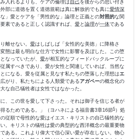
組み入れるよりも、ケアの倫理は
自己
を後からの思い付き
く外部に道徳を置く道徳規範は真に解放的でも真に
愛情深
的な」愛とケアを「男性的な」論理と正義との
対照的
な関
成要素であると正しく認識すれば、
愛
と
論理
が
一体
である
切り離せない。
愛
はしばしば「女性的な美徳」に降格さ
の変態は最も明白な仕方で女性に影響を及ぼした。この堕
具となっていたが、
愛
が相互的なフィードバックループに
が従属すべきであり、愛が女性と関連していれば、当然な
ことになる。愛を従属と見なす私たちの堕落した理想は
エ
て広がり、私たちによる人類愛である
アガペー
の概念化の
偉大な自己犠牲者は女性ではなかった。
どに、この世を愛して下さった。それは御子を信じる者が
5
得るためである。」（ヨハネによる福音書3章16節
）処
女の従順で母性的な愛はイエス・キリストの自己犠牲的な
無い。キリストの犠牲は愛の典型的な西洋概念の最重要物
牲である。これより偉大で信心深い愛が存在しない。物心