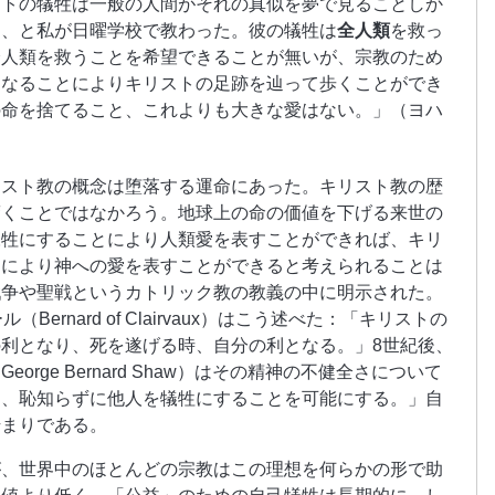
ストの犠牲は一般の人間がそれの真似を夢で見ることしか
る、と私が日曜学校で教わった。彼の犠牲は
全人類
を救っ
全人類を救うことを希望できることが無いが、宗教のため
になることによりキリストの足跡を辿って歩くことができ
の命を捨てること、これよりも大きな愛はない。」（ヨハ
リスト教の概念は堕落する運命にあった。キリスト教の歴
驚くことではなかろう。地球上の命の価値を下げる来世の
犠牲にすることにより人類愛を表すことができれば、キリ
とにより神への愛を表すことができると考えられることは
戦争や聖戦というカトリック教の教義の中に明示された。
ernard of Clairvaux）はこう述べた：「キリストの
利となり、死を遂げる時、自分の利となる。」8世紀後、
rge Bernard Shaw）はその精神の不健全さについて
は、恥知らずに他人を犠牲にすることを可能にする。」自
始まりである。
が、世界中のほとんどの宗教はこの理想を何らかの形で助