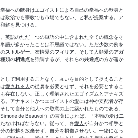
の幸福への献身はエゴイストによる自己の幸福への献身と
来は政治でも宗教でも市場でもない、と私が提案する。ア
に和解を見つける。
る。英語のただ一つの単語の中に含まれた全ての概念をそ
の単語が多かったことは不思議ではない。ただ少数の例を
愛
の
ストルゲー
、
友情愛
の
フィリア
、そして
人類愛
の
アガ
の種類の
相違点
を強調するが、それらの
共通点
の方が遥か
段として利用することなく、互いを目的として捉えること
たは
愛される人
の従属を必要とせず、それを必要とするこ
配も存在しない。正しく理解されたエゴイズムとアナキズ
ある。アナキストかつエゴイストの
愛
には神や支配者が存
、そして自分と他人への敬意の上に築かれたものである。
one de Beauvoir）の言葉によれば、「本物の
愛
は二
立たなければならない。従って、各
愛人
が自分かつ相手と
自分の超越を放棄せず、自分を損傷させない。一緒になっ