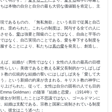
おいて明かす。」
愛すること
により、
愛する
相手の尊厳と
たちは本物の自分と自分の最も大切な価値観を肯定し、主
表現であるものの、「無私無欲」という名目で従属と自己
され、歪められた。これらの制度は、関与する全ての人に
長させる。
愛
は強要と階級のことではなく、自由と平等の
とではなく、自己実現のことである。愛を卑下する制度を
克服することにより、私たちは
真の愛
を発見し、創造し、
いえば、結婚が（男性ではなく）女性の人生の最高の目標
女性らしい」美徳であると教える家父長制的かつしばしば
スト教の伝統的な結婚の誓いにはしばしば夫を「愛して大
従う」という新婦の約束が含まれる。キリスト教の神学に
創り上げられた。従って、女性は自分の固有の人でも目的
ma Goldman）の随筆『結婚と恋愛』（1914年）で
と彼女が対照したことは不思議ではない。ゴールドマンに
で、結婚は支配である。宗教と国家に統制されている制度
ない。彼女はこう述べた：