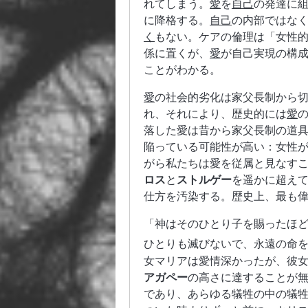
れてしまう。
愛
を
自己
の発達に
に降格する。
自己
の内部ではな
く
もない。ケアの倫理は「女性
係に置くが、
愛
が自己実現の構
ことがわかる。
愛
の社会的劣化は家父長制から
れ、それにより、歴史的には
愛
落した愛は昔から家父長制の道
陥っている可能性が高い：女性
がら私たちは愛を従属と見なす
ロス
と
ストルゲー
を遥かに超え
仕方を汚染する。歴史上、最も
「神はそのひとり子を賜ったほ
ひとりも滅びないで、永遠の命を
女マリアは愛情深かったが、彼
アガペー
の高さに達することが
であり、あらゆる犠牲の中の犠