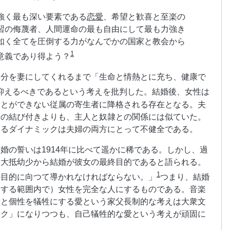
強く最も深い要素である
恋愛
、希望と歓喜と至楽の
習の侮蔑者、人間運命の最も自由にして最も力強き
如く全てを圧倒する力がなんでかの国家と教会から
1
意義であり得よう？
自分を妻にしてくれるまで「生命と情熱とに充ち、健康で
抑えるべきであるという考えを批判した。結婚後、女性は
ことができない従属の寄生者に降格される存在となる。夫
士の結び付きよりも、主人と奴隷との関係には似ていた。
するダイナミックは夫婦の両方にとって不健全である。
婚の誓いは1914年に比べて遥かに稀である。しかし、過
は大抵幼少から結婚が彼女の最終目的であると語られる。
1
の目的に向つて導かれなければならない。」
つまり、結婚
容する範囲内で）女性を完全な人にするものである。音楽
律と個性を犠牲にする愛という家父長制的な考えは大衆文
ーク」になりつつも、自己犠牲的な愛という考えが頑固に