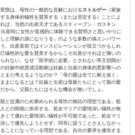
の変態は、母性の一般的な見解における
ストルゲー
（家族
とする身体的犠牲を賛美する（または否定する）ことによ
グれば、当然の出産天才であるスティーブン・ガスキン
この言葉「出産時に女性が直感的に体験できる賢明さと思いやりに
癒しと理解の源になりうる」のような多数の偽エンパワー
ろう。出産直前ではインスピレーションが役立つかもしれ
自己犠牲的な愛を賛美するからこそ出産がそれほど痛いの
いられない。なぜ「医学的に必要」とされない帝王切開が
称の妊娠中絶賛成活動家は妊娠と出産の身体的悪影響への
いとまだ考えるようなのか？「母の愛は全てに耐え抜く」
がままになるとは？妊娠と出産は母親たちにとって親の愛
」だから。父親たちにはそんな機会が無いでしょ。
従順と従属のため褒められる母性の無比の理想である。処
る人との関係に依存する。処女マリアの愛情深い犠牲が無
大きくて優れた愛情深い犠牲が不可能であった。処女マリ
を決して優先しようとせず、同等に扱うことさえしなかっ
することになっている理想である。自分の要求を優先する