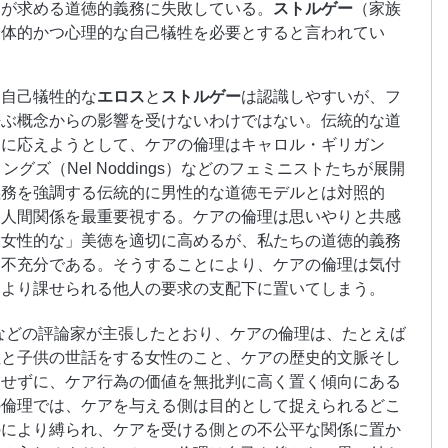
愛が求める道徳的義務に失敗している。
ストルゲー
（家族
身体的かつ心理的な自己犠牲を必要とすると言われてい
て自己犠牲的な
エロス
と
ストルゲー
は認識しやすいが、フ
呼ぶ概念からの影響を受けないわけではない。伝統的な道
部に応えようとして、ケアの倫理はキャロル・ギリガン
ノディングズ（Nel Noddings）などのフェミニストたちが展開
義務を強調する伝統的に男性的な道徳モデルとは対照的
と人間関係を最重要視する。ケアの倫理は思いやりと共感
「女性的な」美徳を適切に高めるが、私たちの道徳的義務
め不充分である。そうすることにより、ケアの倫理は気付
により課せられる他人の要求の支配下に置いてしまう。
などの評論家が主張したとおり、ケアの倫理は、たとえば
性と子供の世話をする女性のこと、ケアの歴史的文脈そし
慮せずに、ケア行為の価値を無批判に高く置く傾向にある
の倫理では、ケアを与える側は目的として捉えられるどこ
のにより縛られ、ケアを受ける側との不公平な関係に置か