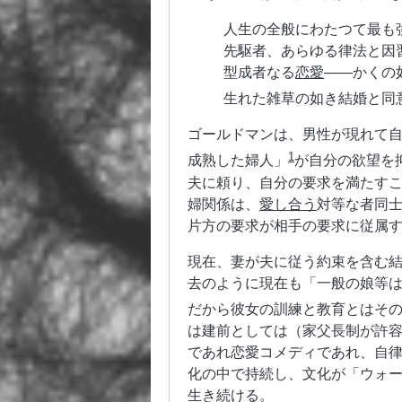
人生の全般にわたつて最も
先駆者、あらゆる律法と因
型成者なる
恋愛
――かくの
生れた雑草の如き結婚と同
ゴールドマンは、男性が現れて
1
成熟した婦人」
が自分の欲望を
夫に頼り、自分の要求を満たす
婦関係は、
愛し合う
対等な者同
片方の要求が相手の要求に従属
現在、妻が夫に従う約束を含む結
去のように現在も「一般の娘等
だから彼女の訓練と教育とはそ
は建前としては（家父長制が許
であれ恋愛コメディであれ、自
化の中で持続し、文化が「ウォ
生き続ける。