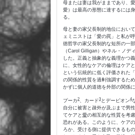
母または妻は我がままであり、
愛）は最高の形態に達するには
る。
母と妻の家父長制的地位におい
ェミニストは「愛の罠」と私が
徳哲学の家父長制的な短所の一
（Carol Gilligan）やネル・
した。正義と抽象的な義理かつ
に、女性的なケアの倫理はケア
という伝統的に低く評価された
の関係的性質を過剰強調するた
かずに個人的道徳を外部の関係
2
3
4
プーカ
、カード
とデービオン
自分に被害と疎外が及ぶまで男
てケアと
愛
の相互的な性質を考
恐れがある。このように、ケア
ろか、受ける側に提供できるも