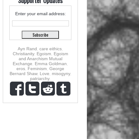
Supporter Updates
Enter your email address:
Ayn Rand
,
care eithics
,
Christianity
,
Egoism
,
Egoism
and Anarchism Mutual
Exchange
,
Emma Goldman
,
eros
,
Feminism
,
George
Bernard Shaw
,
Love
,
misogyny
,
patriarchy
,