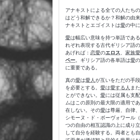
アナキストによる全ての人たち
はどう和解できるか？和解の由
ナキストとエゴイストは
愛
の中
愛
は幅広い意味を持つ単語であ
れぞれ表現する古代ギリシア語
あげれば：
恋愛
の
エロス
、
家族
ペー
。ギリシア語の各単語は
愛
に重要である。
真の
愛
は
愛人
が互いをただの手
を必要とする。
愛
は
愛する人
ま
とができない。
愛
には従属も支
ムはこの原則の最大限の適用で
在しない。その
愛
は尊厳、自律
シモーヌ・ド・ボーヴォワール（Sim
つの自由の相互認識の上に成り
して自分を経験する。両者とも