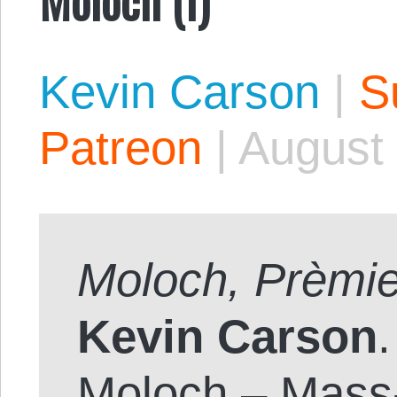
Kevin Carson
|
S
Patreon
|
August 
Moloch, Prèmie
Kevin Carson
.
Moloch – Mass