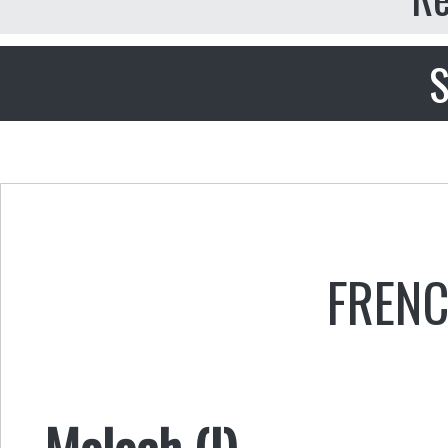
S
FREN
Moloch (I)