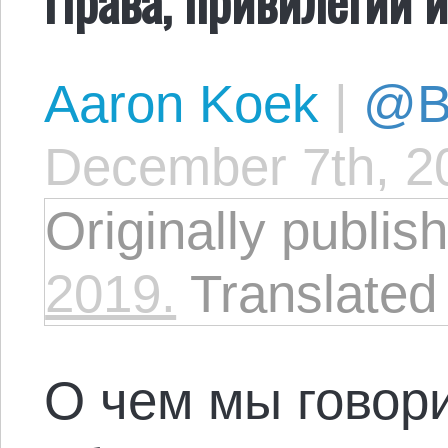
Aaron Koek
|
@Bl
December 7th, 2
Originally publi
2019.
Translated
О чем мы говори