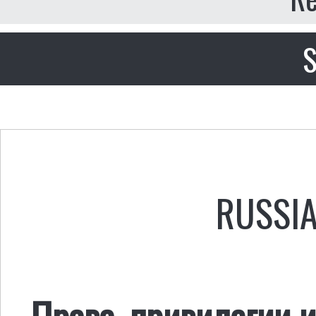
S
RUSSI
Права, привилегии и