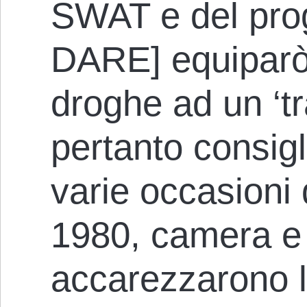
SWAT e del pro
DARE] equiparò 
droghe ad un ‘t
pertanto consigli
varie occasioni 
1980, camera e
accarezzarono l