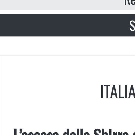
S
ITALI
L’ascesa dello Sbirro