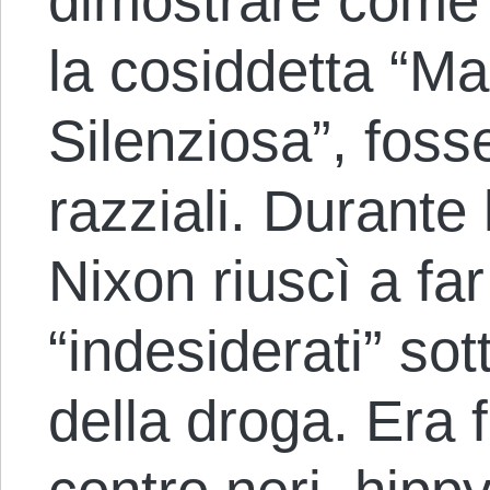
dimostrare come 
la cosiddetta “M
Silenziosa”, foss
razziali. Durante
Nixon riuscì a far 
“indesiderati” so
della droga. Era f