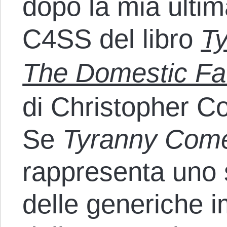
dopo la mia ulti
C4SS del libro
T
The Domestic Fat
di Christopher Co
Se
Tyranny Com
rappresenta uno 
delle generiche i