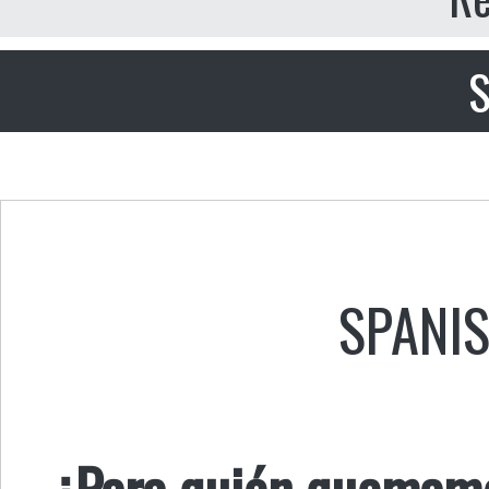
S
SPANI
¿Para quién quemam