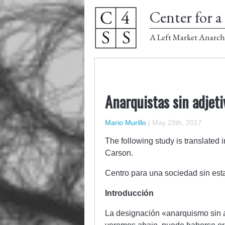
Center for a 
A Left Market Anarch
Anarquistas sin adjet
Mario Murillo
|
May 29th, 2017
The following study is translated 
Carson.
Centro para una sociedad sin est
Introducción
La designación «anarquismo sin a