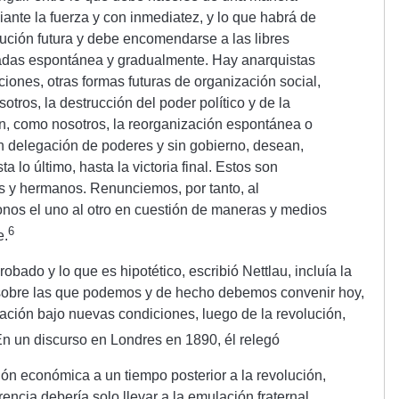
iante la fuerza y con inmediatez, y lo que habrá de
ución futura y debe encomendarse a las libres
adas espontánea y gradualmente. Hay anarquistas
iones, otras formas futuras de organización social,
ros, la destrucción del poder político y de la
n, como nosotros, la reorganización espontánea o
in delegación de poderes y sin gobierno, desean,
 lo último, hasta la victoria final. Estos son
 y hermanos. Renunciemos, por tanto, al
os el uno al otro en cuestión de maneras y medios
6
e.
robado y lo que es hipotético, escribió Nettlau, incluía la
 sobre las que podemos y de hecho debemos convenir hoy,
ación bajo nuevas condiciones, luego de la revolución,
n un discurso en Londres en 1890, él relegó
ión económica a un tiempo posterior a la revolución,
rencia debería solo llevar a la emulación fraternal