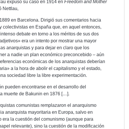
ttlau expuso su caso en 1914 en
Freedom and Mother
ó Nettlau,
1889 en Barcelona. Dirigió sus comentarios hacia
y colectivistas en España que, en aquel entonces,
intenso debate en torno a los méritos de sus dos
 adjetivos» era un intento por mostrar una mayor
ias anarquistas y para dejar en claro que los
ner a nadie un plan económico preconcebido – aún
 preferencias económicas de los anarquistas deberían
ia» a la hora de abolir el capitalismo y el estado,
una sociedad libre la libre experimentación.
ión pueden encontrarse en el desarrollo del
la muerte de Bakunin en 1876 […].
quistas comunistas remplazaron el anarquismo
cia anarquista mayoritaria en Europa, salvo en
o era la cuestión del comunismo (aunque para
apel relevante), sino la cuestión de la modificación