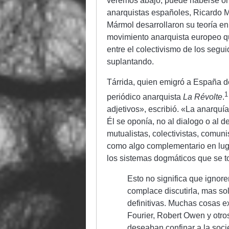
veremos abajo, puede haberse ori
anarquistas españoles, Ricardo M
Mármol desarrollaron su teoría en
movimiento anarquista europeo 
entre el colectivismo de los seg
suplantando.
Tárrida, quien emigró a España d
periódico anarquista
La Révolte
.
adjetivos», escribió. «La anarquí
Él se oponía, no al dialogo o al
mutualistas, colectivistas, comuni
como algo complementario en luga
los sistemas dogmáticos que se to
Esto no significa que ignore
complace discutirla, mas so
definitivas. Muchas cosas e
Fourier, Robert Owen y otr
deseaban confinar a la soci