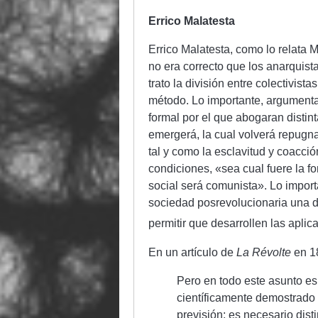
Errico Malatesta
Errico Malatesta, como lo relata 
no era correcto que los anarquist
trato la división entre colectivis
método. Lo importante, argument
formal por el que abogaran disti
emergerá, la cual volverá repugna
tal y como la esclavitud y coacci
condiciones, «sea cual fuere la f
social será comunista». Lo import
sociedad posrevolucionaria una dir
permitir que desarrollen las aplic
En un artículo de
La Révolte
en 18
Pero en todo este asunto es 
científicamente demostrado 
previsión; es necesario dis