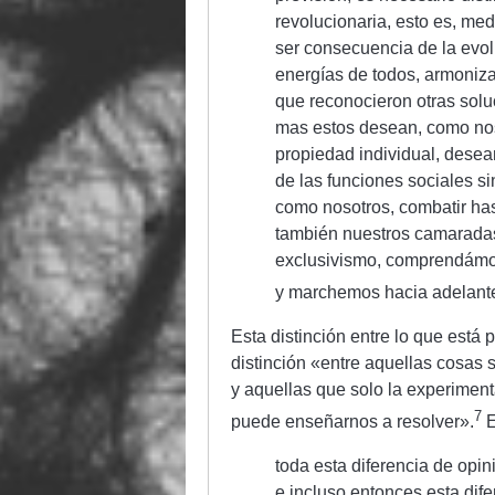
revolucionaria, esto es, med
ser consecuencia de la evol
energías de todos, armoniz
que reconocieron otras soluc
mas estos desean, como nosot
propiedad individual, desea
de las funciones sociales s
como nosotros, combatir hasta
también nuestros camaradas
exclusivismo, comprendámon
y marchemos hacia adelant
Esta distinción entre lo que está p
distinción «entre aquellas cosas
y aquellas que solo la experiment
7
puede enseñarnos a resolver».
E
toda esta diferencia de opin
e incluso entonces esta dife