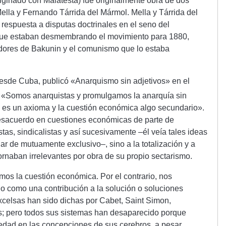
ginado con Malatesta) fue originalmente obra de dos
ella y Fernando Tárrida del Mármol. Mella y Tárrida del
 respuesta a disputas doctrinales en el seno del
que estaban desmembrando el movimiento para 1880,
uidores de Bakunin y el comunismo que lo estaba
esde Cuba, publicó «Anarquismo sin adjetivos» en el
1
«Somos anarquistas y promulgamos la anarquía sin
a es un axioma y la cuestión económica algo secundario».
 desacuerdo en cuestiones económicas de parte de
stas, sindicalistas y así sucesivamente –él veía tales ideas
r de mutuamente exclusivo–, sino a la totalización y a
rnaban irrelevantes por obra de su propio sectarismo.
mos la cuestión económica. Por el contrario, nos
lo como una contribución a la solución o soluciones
xcelsas han sido dichas por Cabet, Saint Simon,
os; pero todos sus sistemas han desaparecido porque
edad en las concepciones de sus cerebros, a pesar