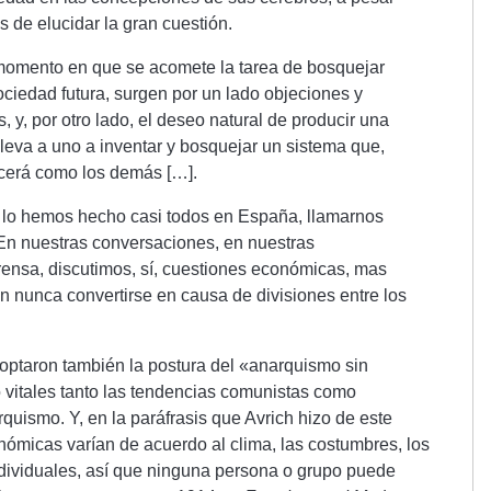
 de elucidar la gran cuestión.
omento en que se acomete la tarea de bosquejar
ociedad futura, surgen por un lado objeciones y
, y, por otro lado, el deseo natural de producir una
lleva a uno a inventar y bosquejar un sistema que,
cerá como los demás […].
lo hemos hecho casi todos en España, llamarnos
En nuestras conversaciones, en nuestras
rensa, discutimos, sí, cuestiones económicas, mas
n nunca convertirse en causa de divisiones entre los
doptaron también la postura del «anarquismo sin
 vitales tanto las tendencias comunistas como
rquismo. Y, en la paráfrasis que Avrich hizo de este
nómicas varían de acuerdo al clima, las costumbres, los
ndividuales, así que ninguna persona o grupo puede