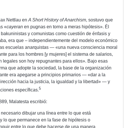
Max Nettlau en
A Short History of Anarchism
, sostuvo que
as «
cayeran
en pugnas en torno a meras hipótesis». Él
tas bakuninistas y comunistas como cuestión de énfasis y
aba, era que – independientemente del modelo económico
ntas escuelas anarquistas — «una nueva consciencia moral
nte para los hombres [y mujeres] el sistema de salarios,
ón legales son hoy repugnantes para ellos». Bajo esas
orma que adopte la sociedad, la base de la organización
ante era apegarse a principios primarios — «dar a la
ección hacia la justicia, la igualdad y la libertad» — y
5
aciones específicas.
89, Malatesta escribió:
necesario dibujar una línea entre lo que está
y lo que permanece en la fase de hipótesis o
tinguir entre lo que debe hacerse de una manera