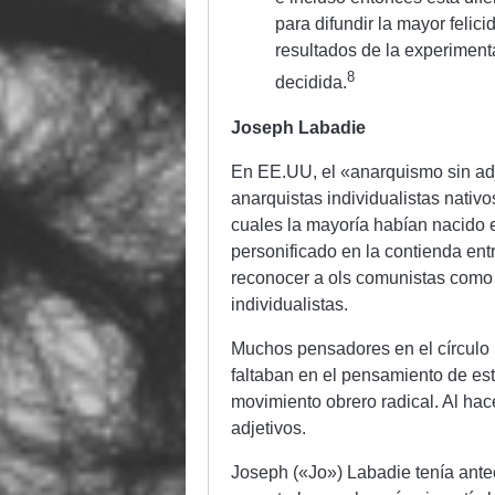
para difundir la mayor felic
resultados de la experiment
8
decidida.
Joseph Labadie
En EE.UU, el «anarquismo sin adj
anarquistas individualistas nativ
cuales la mayoría habían nacido e
personificado en la contienda en
reconocer a ols comunistas como 
individualistas.
Muchos pensadores en el círculo i
faltaban en el pensamiento de este
movimiento obrero radical. Al hac
adjetivos.
Joseph («Jo») Labadie tenía ante