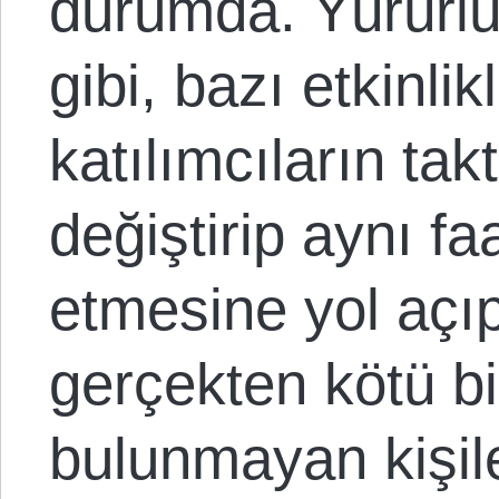
durumda
.
Yürürlü
gibi, bazı etkinli
katılımcıların tak
değiştirip aynı f
etmesine yol aç
gerçekten kötü bir
bulunmayan kişil