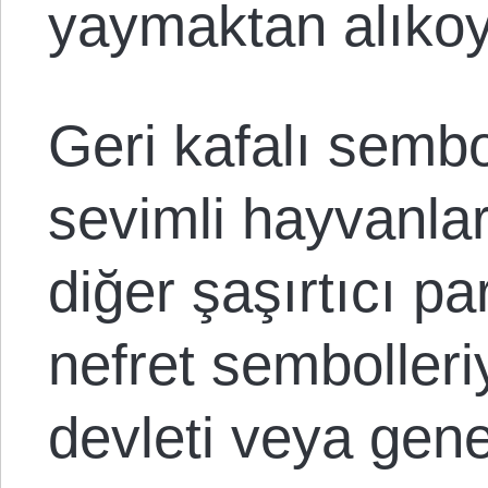
yaymaktan alıkoy
Geri kafalı sembol
sevimli hayvanla
diğer şaşırtıcı p
nefret semboller
devleti veya gene