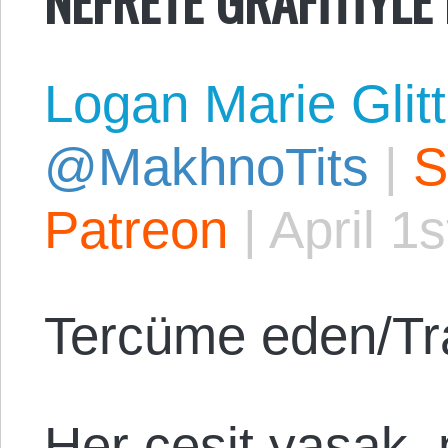
Logan Marie Glit
@MakhnoTits
|
S
Patreon
|
April 1
Tercüme eden/Tr
Her çeşit yasak,