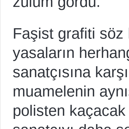
zulüm gördü.
Faşist grafiti sö
yasaların herhangi
sanatçısına karşı
muamelenin aynıs
polisten kaçacak 