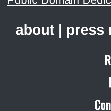
Public Domain Dedic
about
|
press
R
Con