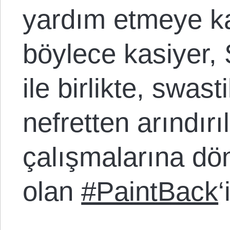
yardım etmeye ka
böylece kasiyer, 
ile birlikte, swasti
nefretten arındır
çalışmalarına dön
olan
#PaintBack
‘