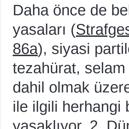
Daha önce de belir
yasaları (
Strafge
86a
)
,
siyasi parti
tezahürat, selam
dahil olmak üzer
ile ilgili herhangi
yasaklıyor. 2. Dü