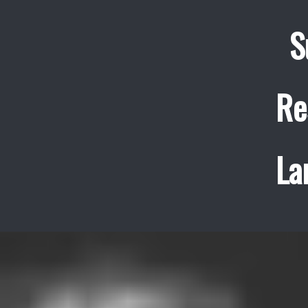
S
Re
La