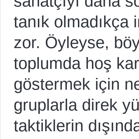
sanatçıyı daha s
tanık olmadıkça 
zor. Öyleyse, böyl
toplumda hoş kar
göstermek için n
gruplarla direk y
taktiklerin dışın