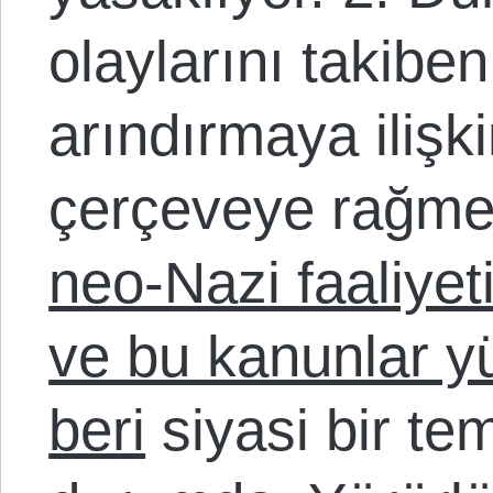
olaylarını takibe
arındırmaya ilişk
çerçeveye rağm
neo-Nazi faaliyet
ve bu kanunlar yü
beri
siyasi bir te