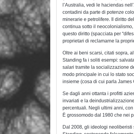
l’Australia, vedi le haciendas nell’
contadini da parte di potenze colon
minerarie e petrolifere. Il diritto 
continua sotto il neocolonialismo, 
questo diritto (spacciata per “difesa
proprietari di reclamarne la propri
Oltre ai beni scarsi, citati sopra, a
Standing fa i soliti esempi: salvat
salari tramite la socializzazione d
modo principale in cui lo stato soci
insieme (cosa di cui parla James
Se dagli anni ottanta i profitti azien
invariati e la deindustrializzazione
percentuali. Negli ultimi anni, co
È grossomodo dal 1980 che nei paesi
Dal 2008, gli ideologi neoliberisti