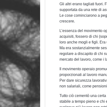
Gli altri erano tagliati fuor
supportata da una rete di as
Le cose cominciarono a peg
crescere.
L’essenza del movimento operai
acquisiti, fossero di chi (s
loro anche mogli e figli. Era
Ma era sostanzialmente sess
regolare a discapito di chi s
mercato del lavoro, come i la
Il movimento operaio promuo
proporzionati al lavoro manu
Per dare sicurezza lavorativa
non salariali, come pensioni 
Tutto ciò cementò una certa 
stabile a tempo pieno e chi e