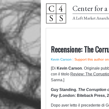
Center for a 
A Left Market Anarch
Recensione: The Corru
Kevin Carson
|
Support this author o
[Di
Kevin Carson
. Originale pubb
con il titolo
Review: The Corruptio
Sanna.]
Guy Standing.
The Corruption 
Pay
(London: Biteback Press, 2
Dopo aver letto il precedente di 