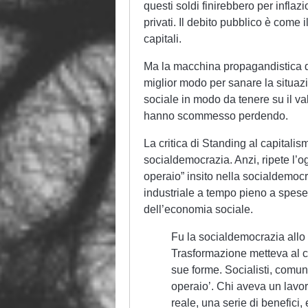
questi soldi finirebbero per inflazi
privati. Il debito pubblico è come i
capitali.
Ma la macchina propagandistica de
miglior modo per sanare la situazi
sociale in modo da tenere su il valo
hanno scommesso perdendo.
La critica di Standing al capitalis
socialdemocrazia. Anzi, ripete l’og
operaio” insito nella socialdemocra
industriale a tempo pieno a spese 
dell’economia sociale.
Fu la socialdemocrazia allo 
Trasformazione metteva al cen
sue forme. Socialisti, comun
operaio’. Chi aveva un lavo
reale, una serie di benefici, e