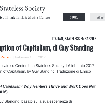
Stateless Society
STORE
About
ist Think Tank & Media Center
ITALIAN
,
STATELESS EMBASSIES
ption of Capitalism, di Guy Standing
n Patreon
|
February 13th, 2017
licato su Center for a Stateless Society il 6 febbraio 2017
n of Capitalism, by Guy Standing
. Traduzione di Enrico
of Capitalism: Why Rentiers Thrive and Work Does Not
016).
Guy Standing, basato sulla sua esperienza di