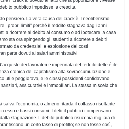
he il crack fu dovuto al fatto che la popolazione vivesse
e debito pubblico impedisse la crescita.
to pensiero. La vera causa del crack è il neoliberismo
e i propri limiti” perché il reddito stagnava dagli anni
etti a ricorrere al debito al consumo o ad ipotecare la casa
ismo sta ora spingendo gli studenti a ricorrere a debiti
ormato da credenziali e esplosione dei costi
n parte dovuti ai salari amministrativi.
acquisto dei lavoratori e impennata del reddito delle élite
endenza cronica del capitalismo alla sovraccumulazione e
co utile peggiorava, e le classi possidenti confidavano
finanziari, assicurativi e immobiliari. La stessa miscela che
à salva l’economia, o almeno ritarda il collasso risultante
 eccesso e bassi consumi. I deficit pubblici compensano
dalla stagnazione. Il debito pubblico risucchia migliaia di
arantiscono un certo tasso di profitto; se non fosse così,