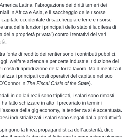
America Latina, l’abrogazione dei diritti terrieri dei
iali in Africa e Asia, e il saccheggio delle risorse
del capitale occidentale di saccheggiare terre e risorse
e una delle funzioni principali dello stato è la difesa di
 della proprietà privata”) contro i tentativi dei veri
età.
ltra fonte di reddito dei rentier sono i contributi pubblici.
aggi, welfare aziendale per certe industrie, riduzione dei
ei costi di riproduzione della forza lavoro. Ma dimentica il
alizza i principali costi operativi del capitale nel suo
 O’Connor in
The Fiscal Crisis of the State
).
dali in dollari reali sono triplicati, i salari sono rimasti
 ha fatto schizzare in alto il precariato in termini
n l’ascesa della gig economy, la tendenza si è accentuata.
 industrializzati i salari sono slegati dalla produttività.
 spingono la linea propagandistica dell’austerità, dice