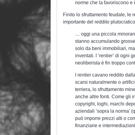
norme che la favoriscono e i
Finito lo sfruttamento feudale, le
importante del reddito plutocratico
… oggi una piccola minoranza
stanno accumulando grosse 
solo da beni immobiliari, ma
inventati. I ‘rentier’ di ogni
neoliberista è fin troppo cont
I rentier cavano reddito dall
scarsi naturalmente o artific
terriera, lo sfruttamento min
anche altre fonti. Come gli int
copyright, loghi, marchi depos
aziendali ‘sopra la norma’ 
può imporre prezzi alti o con
finanziarie e intermediazioni 