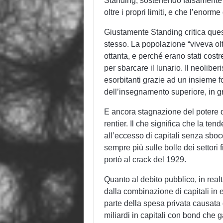
Standing, sostenendo falsamente c
oltre i propri limiti, e che l’enorm
Giustamente Standing critica ques
stesso. La popolazione “viveva oltr
ottanta, e perché erano stati costr
per sbarcare il lunario. Il neoliber
esorbitanti grazie ad un insieme f
dell’insegnamento superiore, in gra
E ancora stagnazione del potere d’
rentier. Il che significa che la t
all’eccesso di capitali senza sboc
sempre più sulle bolle dei settori 
portò al crack del 1929.
Quanto al debito pubblico, in realt
dalla combinazione di capitali in
parte della spesa privata causata 
miliardi in capitali con bond che g