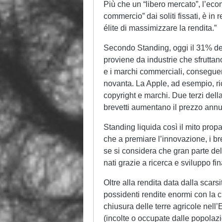
Più che un “libero mercato”, l’eco
commercio” dai soliti fissati, è in
élite di massimizzare la rendita.”
Secondo Standing, oggi il 31% dei 
proviene da industrie che sfruttano 
e i marchi commerciali, conseguenz
novanta. La Apple, ad esempio, rica
copyright e marchi. Due terzi della
brevetti aumentano il prezzo annua
Standing liquida così il mito propa
che a premiare l’innovazione, i br
se si considera che gran parte del
nati grazie a ricerca e sviluppo fina
Oltre alla rendita data dalla scarsit
possidenti rendite enormi con la ch
chiusura delle terre agricole nell
(incolte o occupate dalle popolazi