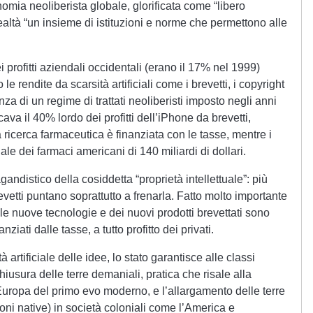
nomia neoliberista globale, glorificata come “libero
 realtà “un insieme di istituzioni e norme che permettono alle
profitti aziendali occidentali (erano il 17% nel 1999)
le rendite da scarsità artificiali come i brevetti, i copyright
a di un regime di trattati neoliberisti imposto negli anni
va il 40% lordo dei profitti dell’iPhone da brevetti,
 ricerca farmaceutica è finanziata con le tasse, mentre i
le dei farmaci americani di 140 miliardi di dollari.
gandistico della cosiddetta “proprietà intellettuale”: più
evetti puntano soprattutto a frenarla. Fatto molto importante
le nuove tecnologie e dei nuovi prodotti brevettati sono
nziati dalle tasse, a tutto profitto dei privati.
à artificiale delle idee, lo stato garantisce alle classi
iusura delle terre demaniali, pratica che risale alla
’Europa del primo evo moderno, e l’allargamento delle terre
oni native) in società coloniali come l’America e