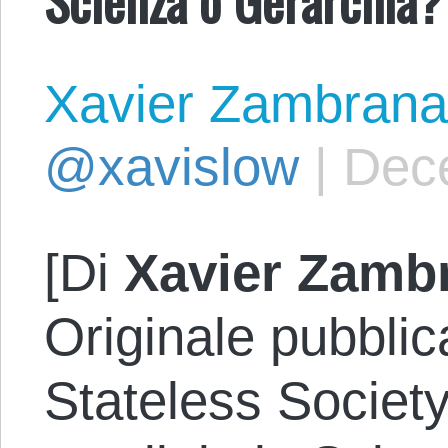
Xavier Zambrana
@xavislow
|
Dec
[Di
Xavier Zamb
Originale pubblic
Stateless Societ