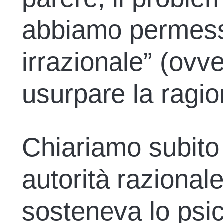
abbiamo permesso
irrazionale” (ovv
usurpare la ragi
Chiariamo subito 
autorità razional
sosteneva lo psic