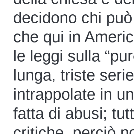
decidono chi può
che qui in Ameri
le leggi sulla “pu
lunga, triste seri
intrappolate in u
fatta di abusi; tut
critiche, perciò 