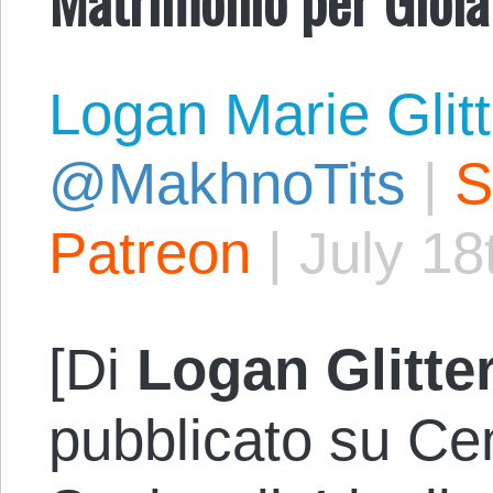
Logan Marie Glit
@MakhnoTits
|
S
Patreon
|
July 18
[Di
Logan Glitt
pubblicato su Cen