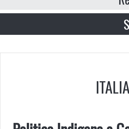
S
ITALI
Politica Indigena e G