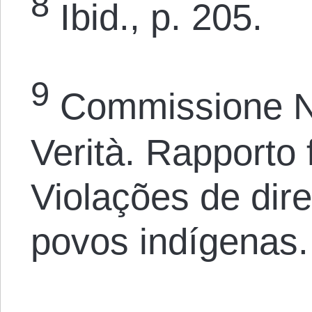
8
Ibid., p. 205.
9
Commissione Na
Verità. Rapporto 
Violações de dir
povos indígenas.