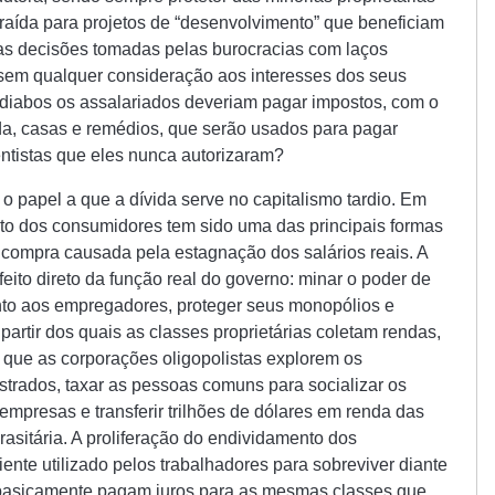
raída para projetos de “desenvolvimento” que beneficiam
 as decisões tomadas pelas burocracias com laços
 sem qualquer consideração aos interesses dos seus
 diabos os assalariados deveriam pagar impostos, com o
da, casas e remédios, que serão usados para pagar
entistas que eles nunca autorizaram?
papel a que a dívida serve no capitalismo tardio. Em
to dos consumidores tem sido uma das principais formas
e compra causada pela estagnação dos salários reais. A
feito direto da função real do governo: minar o poder de
nto aos empregadores, proteger seus monopólios e
a partir dos quais as classes proprietárias coletam rendas,
m que as corporações oligopolistas explorem os
trados, taxar as pessoas comuns para socializar os
empresas e transferir trilhões de dólares em renda das
rasitária. A proliferação do endividamento dos
nte utilizado pelos trabalhadores para sobreviver diante
s basicamente pagam juros para as mesmas classes que,