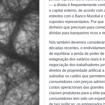
— a dívida é frequentemente cont
o capital externo, de acordo com
estreitos com o Banco Mundial e
supostos representados. Por que
dinheiro que precisam para comi
dívidas para banqueiros ricos e r
Nós também devemos considerar o 
décadas recentes, o endividamen
de equilibrar a perda de poder d
estagnação dos salários reais é e
negociação dos trabalhadores ju
direitos de propriedade artificial 
subsidiar os cartéis que permite
consumidores com preços adminis
custos operacionais das grandes 
classes produtoras para a elite pa
consumidores tem sido um expedie
de tais políticas; os empregado