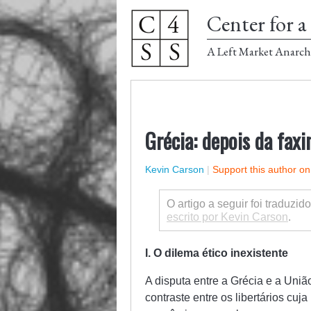
Center for a 
A Left Market Anarch
Grécia: depois da faxi
Kevin Carson
|
Support this author o
O artigo a seguir foi traduzid
escrito por Kevin Carson
.
I. O dilema ético inexistente
A disputa entre a Grécia e a Uni
contraste entre os libertários c