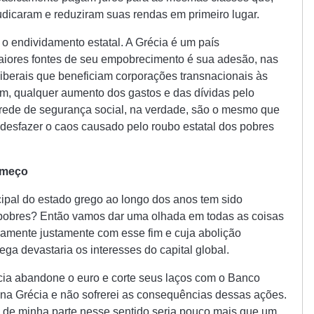
udicaram e reduziram suas rendas em primeiro lugar.
 endividamento estatal. A Grécia é um país
aiores fontes de seu empobrecimento é sua adesão, nas
liberais que beneficiam corporações transnacionais às
m, qualquer aumento dos gastos e das dívidas pelo
 rede de segurança social, na verdade, são o mesmo que
 desfazer o caos causado pelo roubo estatal dos pobres
começo
ipal do estado grego ao longo dos anos tem sido
s pobres? Então vamos dar uma olhada em todas as coisas
imamente justamente com esse fim e cuja abolição
ega devastaria os interesses do capital global.
ia abandone o euro e corte seus laços com o Banco
na Grécia e não sofrerei as consequências dessas ações.
 de minha parte nesse sentido seria pouco mais que um