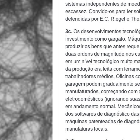
sistemas independentes de moed
escassez. Convido-os para ler so
defendidas por E.C. Riegel e Th
3c.
Os desenvolvimentos tecnológi
investimento como gargalo. Máqui
produzir os bens que antes reque
duas ordens de magnitude nos cu
em um nível tecnológico muito ma
da produção era feita com ferram
trabalhadores médios. Oficinas c
garagem podem gradualmente se e
manufaturados, começando com a
eletrodomésticos (ignorando suas
em andamento normal. Mecânicos 
dos softwares de diagnóstico da
máquinas patenteadas de diagnós
manufaturas locais.