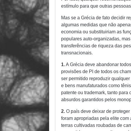
estímulo para que outras pessoas
Mas se a Grécia de fato decidir r
algumas medidas que não apenas r
economia ou substituiriam as funç
populares auto-organizadas, mas
transferências de riqueza das pe
transnacionais.
1.
A Grécia deve abandonar todos o
provisões de PI de todos os chama
ser permitido reproduzir qualquer
e bens manufaturados como tênis 
patente ou trademark, tanto para
absurdos garantidos pelos monop
2.
O país deve deixar de proteger 
foram apropriadas pela elite com 
terras cultivadas roubadas de cam