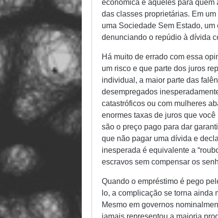
econômica e aqueles para quem a
das classes proprietárias. Em um
uma Sociedade Sem Estado, um obj
denunciando o repúdio à dívida c
Há muito de errado com essa opin
um risco e que parte dos juros re
individual, a maior parte das fa
desempregados inesperadamente,
catastróficos ou com mulheres ab
enormes taxas de juros que você 
são o preço pago para dar garan
que não pagar uma dívida e decla
inesperada é equivalente a “roub
escravos sem compensar os senh
Quando o empréstimo é pego pelo
lo, a complicação se torna ainda 
Mesmo em governos nominalmente
jamais representou a maioria prod