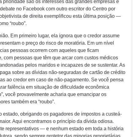
 prioridade são os interesses das grandes empresas e
 debate no Facebook com outro escritor do Centro por
etivista de direita exemplificou esta última posição —
omo “roubo”.
ião. Em primeiro lugar, ela ignora que o credor assume
presentam o preço do risco de moratória. Em um nível
lências pessoas ocorrem com aqueles que ficam
 com pessoas que têm que arcar com custos médicos
andonadas pelos maridos e incapazes de se sustentar. As
paga sobre as dívidas não-seguradas de cartão de crédito
tias ao credor em caso de não-pagamento. Se você pensa
rar falência em situação de dificuldade econômica
o”, você provavelmente acharia que emancipar os
ores também era “roubo”.
 estado, obrigando os pagadores de impostos a custeá-
maior. Aqui encontramos o princípio da dívida odiosa.
 representativos — e nenhum estado em toda a história
utora, sendo sempre protetor das minorias proprietárias