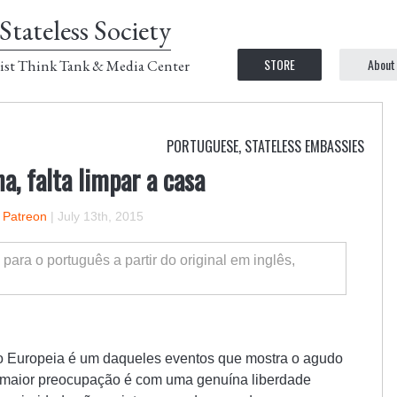
Stateless Society
STORE
About
ist Think Tank & Media Center
PORTUGUESE
,
STATELESS EMBASSIES
na, falta limpar a casa
n Patreon
|
July 13th, 2015
o para o português a partir do original em inglês,
ão Europeia é um daqueles eventos que mostra o agudo
uja maior preocupação é com uma genuína liberdade