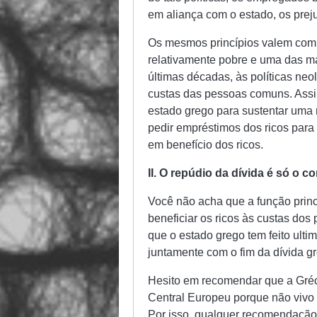
em aliança com o estado, os prej
Os mesmos princípios valem com o
relativamente pobre e uma das m
últimas décadas, às políticas neo
custas das pessoas comuns. Assi
estado grego para sustentar uma
pedir empréstimos dos ricos para
em benefício dos ricos.
II. O repúdio da dívida é só o 
Você não acha que a função princ
beneficiar os ricos às custas do
que o estado grego tem feito ult
juntamente com o fim da dívida gr
Hesito em recomendar que a Gréc
Central Europeu porque não vivo 
Por isso, qualquer recomendação