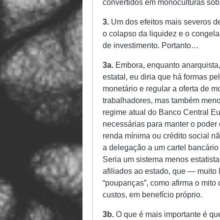
convertidos em monoculturas sob 
3.
Um dos efeitos mais severos de 
o colapso da liquidez e o congel
de investimento. Portanto…
3a.
Embora, enquanto anarquista,
estatal, eu diria que há formas 
monetário e regular a oferta de 
trabalhadores, mas também menos
regime atual do Banco Central E
necessárias para manter o poder 
renda mínima ou crédito social nã
a delegação a um cartel bancário o
Seria um sistema menos estatista
afiliados ao estado, que — muit
“poupanças”, como afirma o mito 
custos, em benefício próprio.
3b.
O que é mais importante é que