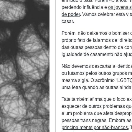
em todo o país.
Foram 43 anos
, 
perdendo influência e
os jovens s
de poder
. Vamos celebrar esta vi
casar.
Porém, não deixemos o bom ser o 
próprio fato de falarmos de ‘direi
das outras pessoas dentro da co
igualdade de casamento não ajuda
Não devemos descartar a identid
ou lutamos pelos outros grupos 
mesma sigla. O acrônimo “LGBTQIA
uma letra quando as outras ainda 
Tate também afirma que o foco e
esquecer de outros problemas qu
é um problema que afeta desprop
pessoas trans negras. Embora as
principalmente por não-brancos
,