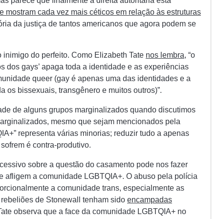
mas parece que finalmente a direita autoritária está
e mostram cada vez mais céticos em relação às estruturas
tória da justiça de tantos americanos que agora podem se
inimigo do perfeito. Como Elizabeth Tate
nos lembra
, “o
tos dos gays’ apaga toda a identidade e as experiências
munidade queer (gay é apenas uma das identidades e a
 os bissexuais, transgênero e muitos outros)”.
ade de alguns grupos marginalizados quando discutimos
marginalizados, mesmo que sejam mencionados pela
+” representa várias minorias; reduzir tudo a apenas
sofrem é contra-produtivo.
xcessivo sobre a questão do casamento pode nos fazer
e afligem a comunidade LGBTQIA+. O abuso pela polícia
orcionalmente a comunidade trans, especialmente as
 rebeliões de Stonewall tenham sido
encampadas
 Tate observa que a face da comunidade LGBTQIA+ no