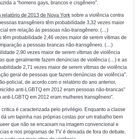
uzida a “homens gays, brancos e cisgênero”.
 relatório de 2013 de Nova York
sobre a violência contra
ssoas transgênero têm probabilidade 3,32 vezes maior
licial em relação às pessoas não-transgênero. (…)
 têm probabilidade 2,46 vezes maior de serem vítimas de
 comparação a pessoas brancas não-transgênero. (…)
lidade 2,90 vezes maior de serem vítimas de violência
as que geralmente fazem denúncias de violência (…) e as
abilidade 2,71 vezes maior de serem vítimas de violência
lação geral de pessoas que fazem denúncias de violência”.
-policial, de acordo com o relatório do ano anterior,
omicídio anti-LGBTQ em 2012 eram pessoas não-brancas”
io anti-LGBTQ em 2012 eram mulheres transgênero”.
critica é caracterizada pelo privilégio. Enquanto a classe
 dá um tapinha nas próprias costas por um trabalho bem
 queer que não se encaixam na imagem convencional e
cias e nos programas de TV é deixada de fora do debate,