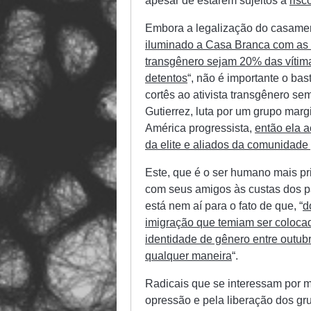
apesar de estarem sujeitos a
risc
Embora a legalização do casame
iluminado a Casa Branca com as c
transgênero sejam 20% das vítim
detentos
“, não é importante o b
cortês ao ativista transgênero s
Gutierrez, luta por um grupo mar
América progressista,
então ela 
da elite e aliados da comunidade
Este, que é o ser humano mais pri
com seus amigos às custas dos p
está nem aí para o fato de que, “
d
imigração que temiam ser coloca
identidade de gênero entre outub
qualquer maneira
“.
Radicais que se interessam por m
opressão e pela liberação dos g