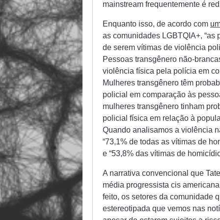
mainstream frequentemente é red
Enquanto isso, de acordo com
um
as comunidades LGBTQIA+, “as pe
de serem vítimas de violência po
Pessoas transgênero não-brancas
violência física pela polícia em
Mulheres transgênero têm probabi
policial em comparação às pesso
mulheres transgênero tinham prob
policial física em relação à popu
Quando analisamos a violência não
“73,1% de todas as vítimas de h
e “53,8% das vítimas de homicíd
A narrativa convencional que Tate 
média progressista cis americana
feito, os setores da comunidade
estereotipada que vemos nas notí