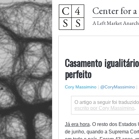
Center for a 
A Left Market Anarch
Casamento igualitário
perfeito
Cory Massimino
|
@CoryMassimino
|
O artigo a seguir foi traduzid
escrito por Cory Massimino
.
Já era hora
. O resto dos Estados 
de junho, quando a Suprema Cort