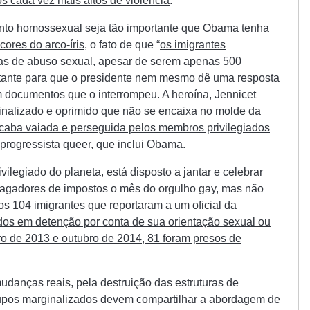
os cada vez mais altos de violência
.
nto homossexual seja tão importante que Obama tenha
ores do arco-íris
, o fato de que “
os imigrantes
as de abuso sexual, apesar de serem apenas 500
astante para que o presidente nem mesmo dê uma resposta
em documentos que o interrompeu. A heroína, Jennicet
ginalizado e oprimido que não se encaixa no molde da
acaba vaiada e perseguida pelos membros privilegiados
 progressista queer, que inclui Obama
.
vilegiado do planeta, está disposto a jantar e celebrar
agadores de impostos o mês do orgulho gay, mas não
os 104 imigrantes que reportaram a um oficial da
dos em detenção por conta de sua orientação sexual ou
ro de 2013 e outubro de 2014, 81 foram presos de
udanças reais, pela destruição das estruturas de
rupos marginalizados devem compartilhar a abordagem de