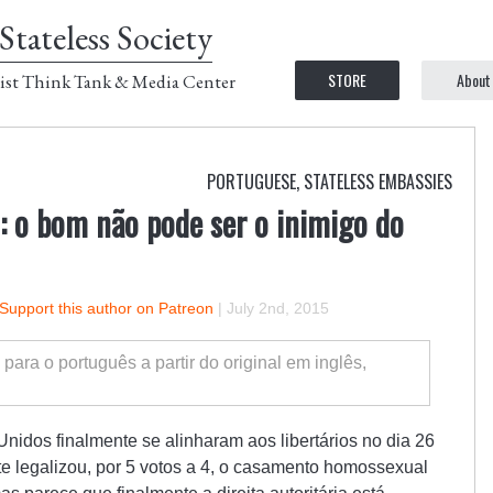
Stateless Society
STORE
About
ist Think Tank & Media Center
PORTUGUESE
,
STATELESS EMBASSIES
: o bom não pode ser o inimigo do
Support this author on Patreon
|
July 2nd, 2015
o para o português a partir do original em inglês,
Unidos finalmente se alinharam aos libertários no dia 26
e legalizou, por 5 votos a 4, o casamento homossexual