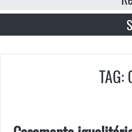
S
TAG:
Casamento igualitári