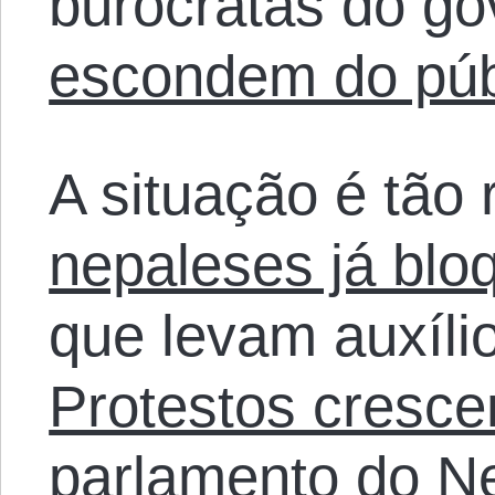
burocratas do go
escondem do púb
A situação é tão
nepaleses já bl
que levam auxílio
Protestos cresc
parlamento do N