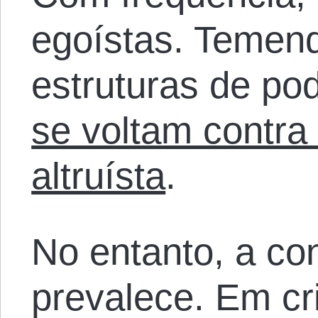
egoístas. Temend
estruturas de po
se voltam contr
altruísta
.
No entanto, a c
prevalece. Em cr