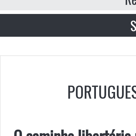
S
PORTUGUE
O caminho libertário 