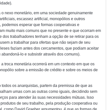
idade).
 o nexo monetário, em uma sociedade genuinamente
rtificiais, escassez artificial, monopólios e outros
do, podemos esperar que formas cooperativas e
jam muito mais comuns que no presente e que ocorram em
 dos trabalhadores tenham a opção de se retirar para os
usem a trabalhar para ofertas que não sejam de seu
eses faziam antes dos cercamentos, que podiam aceitar
u abandoná-lo e subsistir através dos comuns).
 a troca monetária ocorrerá em um contexto em que os
pólio sobre a emissão de crédito e sobre os meios de
 todos os anarquistas, partem da premissa de que as
balham umas com as outras como iguais, decidindo sem
rços para atender às suas necessidades mútuas. Isso
 produtos de seu trabalho, pela produção cooperativa ou
al, como David Graeber argumentou, é que as formas de