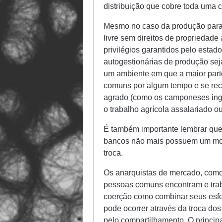
distribuição que cobre toda uma c
Mesmo no caso da produção para
livre sem direitos de propriedade a
privilégios garantidos pelo esta
autogestionárias de produção se
um ambiente em que a maior parte
comuns por algum tempo e se rec
agrado (como os camponeses ingl
o trabalho agrícola assalariado o
É também importante lembrar que
bancos não mais possuem um mono
troca.
Os anarquistas de mercado, como
pessoas comuns encontram e tra
coerção como combinar seus esfo
pode ocorrer através da troca dos
pelo compartilhamento. O princip