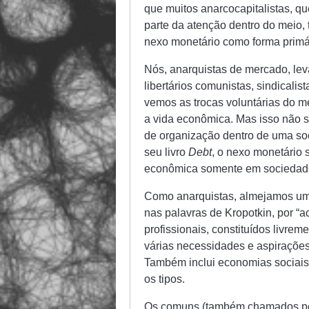
que muitos anarcocapitalistas, q
parte da atenção dentro do meio,
nexo monetário como forma primár
Nós, anarquistas de mercado, lev
libertários comunistas, sindicalis
vemos as trocas voluntárias do m
a vida econômica. Mas isso não s
de organização dentro de uma s
seu livro
Debt
, o nexo monetário 
econômica somente em sociedades
Como anarquistas, almejamos um
nas palavras de Kropotkin, por “aco
profissionais, constituídos livre
várias necessidades e aspirações 
Também inclui economias sociais 
os tipos.
Os comuns (também chamados pel