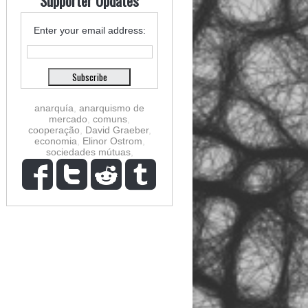
Supporter Updates
Enter your email address:
anarquía
,
anarquismo de
mercado
,
comuns
,
cooperação
,
David Graeber
,
economia
,
Elinor Ostrom
,
sociedades mútuas
,