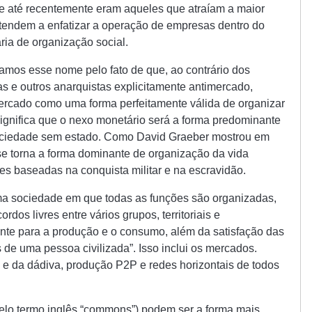
ue até recentemente eram aqueles que atraíam a maior
 tendem a enfatizar a operação de empresas dentro do
ia de organização social.
amos esse nome pelo fato de que, ao contrário dos
tas e outros anarquistas explicitamente antimercado,
ercado como uma forma perfeitamente válida de organizar
ignifica que o nexo monetário será a forma predominante
ociedade sem estado. Como David Graeber mostrou em
se torna a forma dominante de organização da vida
 baseadas na conquista militar e na escravidão.
a sociedade em que todas as funções são organizadas,
rdos livres entre vários grupos, territoriais e
mente para a produção e o consumo, além da satisfação das
de uma pessoa civilizada”. Isso inclui os mercados.
e da dádiva, produção P2P e redes horizontais de todos
o termo inglês “commons”) podem ser a forma mais