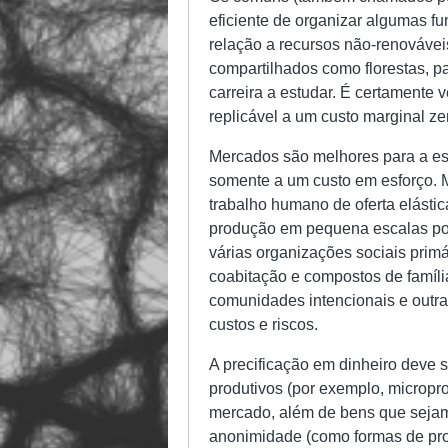
eficiente de organizar algumas f
relação a recursos não-renovávei
compartilhados como florestas, pa
carreira a estudar. É certamente 
replicável a um custo marginal ze
Mercados são melhores para a esf
somente a um custo em esforço. 
trabalho humano de oferta elásti
produção em pequena escalas pod
várias organizações sociais primá
coabitação e compostos de família
comunidades intencionais e outra
custos e riscos.
A precificação em dinheiro deve 
produtivos (por exemplo, micropr
mercado, além de bens que sejam 
anonimidade (como formas de pr