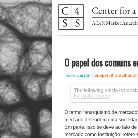
Center for a 
A Left Market Anarch
O papel dos comuns e
Kevin Carson
|
Support this author o
The following article is trans
by Kevin Carson
.
O termo “anarquismo de mercado”
mercado defendem uma sociedade
Em parte, isso se deve ao fato de
mercado como instituição: refere-s