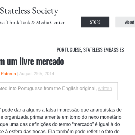
Stateless Society
STORE
About
ist Think Tank & Media Center
PORTUGUESE
,
STATELESS EMBASSIES
m um livre mercado
n Patreon
|
August 29th, 2014
lated into Portuguese from the English original,
written
 pode dar a alguns a falsa impressão que anarquistas de
 organizada primariamente em torno do nexo monetário.
 que uma das definições do termo “mercado” é igual à do
e à esfera das trocas. Ela também pode refletir o fato de