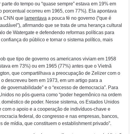
ior parte do tempo ou “quase sempre” estava em 19% em
co porcentual ocorreu em 1965, com 77%). Ela apontava
 na CNN que
lamentava
a pouca fé no governo (“que é
udável”), afirmando que se trata de uma herança cultural
lo de Watergate e defendendo reformas políticas para
confiança do público e tornar o sistema político, mais
 Sob que tipo de governo os americanos viviam em 1958
estava em 73%) ou em 1965 (77%) antes que o Vietnã
gton, que compartilhava a preocupação de Zelizer com o
, o descreveu bem em 1973, em um artigo para a
e de governabilidade” e o “excesso de democracia”. Para
 Unidos no pós-guerra como “poder hegemônico na ordem
 doméstico de poder. Nesse sistema, os Estados Unidos
e com o apoio e a cooperação de indivíduos-chave e
urocracia federal, do congresso e nas empresas, bancos,
os de mídia, que constituem o establishment privado”.