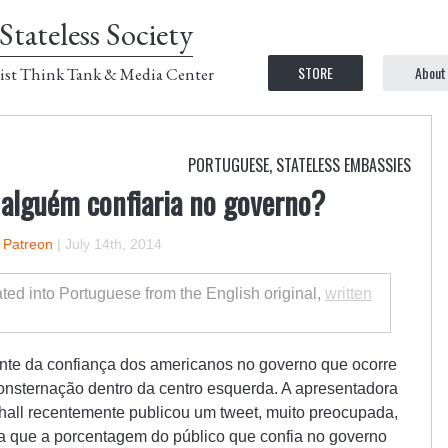
Stateless Society
STORE
About
ist Think Tank & Media Center
PORTUGUESE
,
STATELESS EMBASSIES
 alguém confiaria no governo?
n Patreon
|
July 14th, 2014
lated into Portuguese from the English original,
written
ente da confiança dos americanos no governo que ocorre
nsternação dentro da centro esquerda. A apresentadora
shall recentemente publicou um tweet, muito preocupada,
 que a porcentagem do público que confia no governo