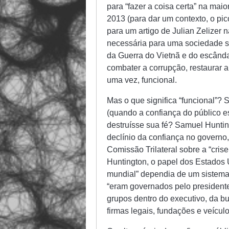
para “fazer a coisa certa” na ma
2013 (para dar um contexto, o pi
para um artigo de Julian Zelizer
necessária para uma sociedade sa
da Guerra do Vietnã e do escânda
combater a corrupção, restaurar a 
uma vez, funcional.
Mas o que significa “funcional”?
(quando a confiança do público 
destruísse sua fé? Samuel Huntin
declínio da confiança no governo
Comissão Trilateral sobre a “cris
Huntington, o papel dos Estados
mundial” dependia de um sistema
“eram governados pelo president
grupos dentro do executivo, da b
firmas legais, fundações e veícul