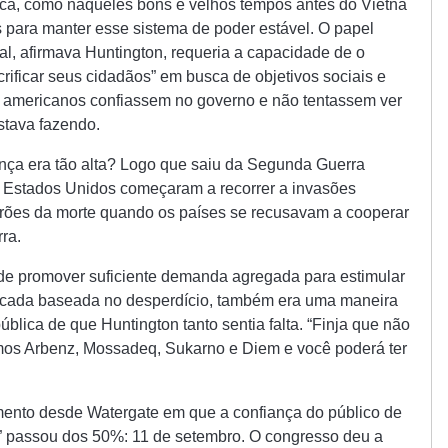
lica, como naqueles bons e velhos tempos antes do Vietnã
 para manter esse sistema de poder estável. O papel
, afirmava Huntington, requeria a capacidade de o
acrificar seus cidadãos” em busca de objetivos sociais e
s americanos confiassem no governo e não tentassem ver
estava fazendo.
ança era tão alta? Logo que saiu da Segunda Guerra
s Estados Unidos começaram a recorrer a invasões
adrões da morte quando os países se recusavam a cooperar
ra.
 de promover suficiente demanda agregada para estimular
cada baseada no desperdício, também era uma maneira
ública de que Huntington tanto sentia falta. “Finja que não
os Arbenz, Mossadeq, Sukarno e Diem e você poderá ter
ento desde Watergate em que a confiança do público de
ta” passou dos 50%: 11 de setembro. O congresso deu a