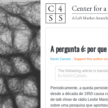
Center for a 
A Left Market Anarch
A pergunta é: por que
Kevin Carson
|
Support this author o
The following article is trans
by Kevin Carson
.
Periodicamente, a queda persist
desde a década de 1950 causa co
de talk show de rádio Leslie Mar
sobre uma pesquisa que apontava