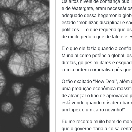
Os altos níveis de confiança púb
e de Watergate, eram necessários
adequado dessa hegemonia global
estado “mobilizar, disciplinar e s
políticos — o que requeria que o
de muito perto o que de fato ele 
E o que ele fazia quando a confi
Mundial como potência global, o
diretas, golpes militares e esqu
com a ordem corporativa pós-guer
O tão exaltado “New Deal”, além
uma produção econômica massifi
de alcançar o tipo de aprovação p
está vendo quando nós derrubarm
um tripex e um carro novinho!”
Eu me recordo muito bem do mom
que o governo “faria a coisa cer