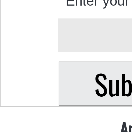
Enter your
A