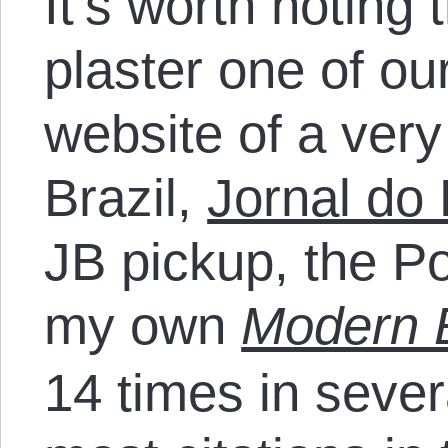
It’s worth noting
plaster one of our
website of a ver
Brazil,
Jornal do 
JB pickup, the P
my own
Modern 
14 times in sever