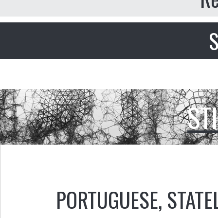
S
ST
PORTUGUESE
,
STATE