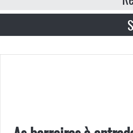
S
As barreiras à entra